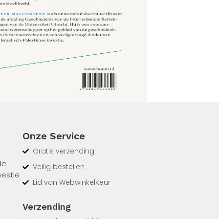
Onze Service
Gratis verzending
de
Veilig bestellen
westie
Lid van WebwinkelKeur
er.
Verzending
t zien