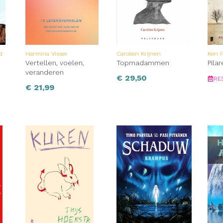
d
Harmina Visser
Carolien Krijnen
Ken F
Vertellen, voelen,
Topmadammen
Pila
veranderen
€
29,50
RE
€
21,99