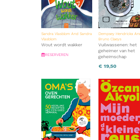
Sandra Vlasblom And Sandra
Dempsey Hendrickx An
Vlasblom
Bruno Claeys
Wout wordt wakker
Vuilwassenen: het
geheimer van het
RESERVEREN
geheimschap
€
19,50