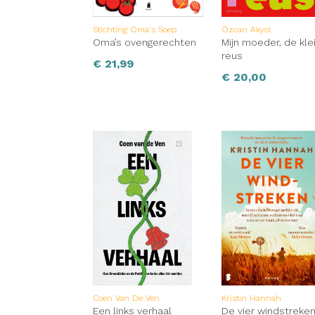
Stichting Oma's Soep
Özcan Akyol
Oma’s ovengerechten
Mijn moeder, de kle
reus
€
21,99
€
20,00
Coen Van De Ven
Kristin Hannah
Een links verhaal
De vier windstreke