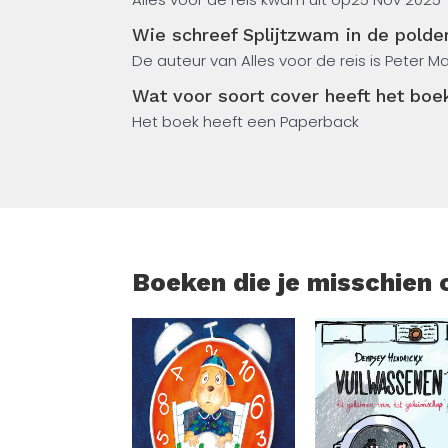
hoe deze kwestie verankerd raakte in het
Wie schreef Splijtzwam in de polde
onderwerpen van onze buitenlandse politie
De auteur van Alles voor de reis is Peter M
Peter Malcontent is als universitair docen
Wat voor soort cover heeft het boe
Betrekkingen (GIB) van het Departement Ge
Het boek heeft een Paperback
is een vooraanstaand wetenschapper op 
veelgevraagd duider van de Israëlisch-Pale
Boeken die je misschien 