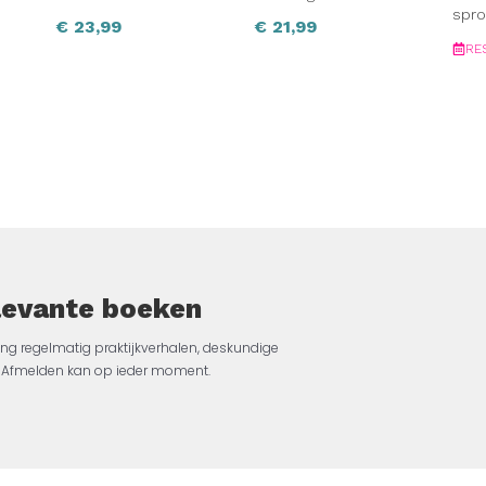
spro
€
23,99
€
21,99
RE
elevante boeken
ng regelmatig praktijkverhalen, deskundige
jk. Afmelden kan op ieder moment.