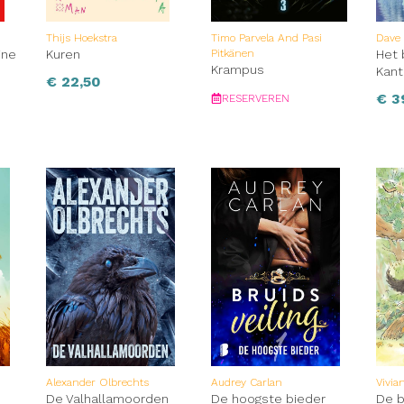
Thijs Hoekstra
Timo Parvela And Pasi
Dave
ine
Kuren
Pitkänen
Het 
Krampus
Kant
€
22,50
€
3
RESERVEREN
Alexander Olbrechts
Audrey Carlan
Vivia
n
De Valhallamoorden
De hoogste bieder
De 