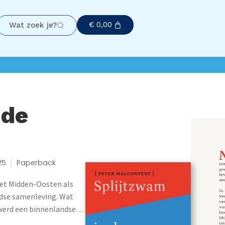
€
0,00
Wat zoek je?
 de
25
Paperback
 het Midden-Oosten als
ndse samenleving. Wat
 werd een binnenlandse
e steeds vaker onder