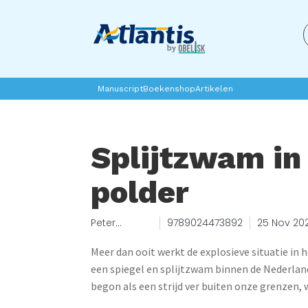
Manuscript
Boekenshop
Artikelen
Splijtzwam in
polder
Peter
9789024473892
25 Nov 20
Malcontent
Meer dan ooit werkt de explosieve situatie in
een spiegel en splijtzwam binnen de Nederla
begon als een strijd ver buiten onze grenzen,
kwestie – een geladen strijdtoneel waar nuanc