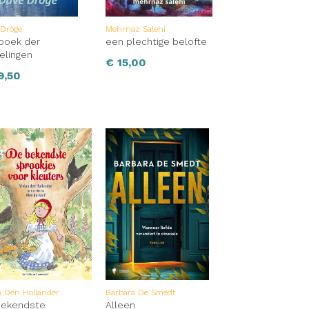
 Dröge
Mehrnaz Salehi
boek der
een plechtige belofte
elingen
€
15,00
9,50
n Den Hollander
Barbara De Smedt
bekendste
Alleen