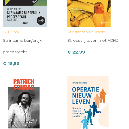
F.J.P. Lock
Séverine Van De Voorde
Surinaams burgerlijk
Stressvrij leven met ADHD
€
22,99
procesrecht
€
18,50