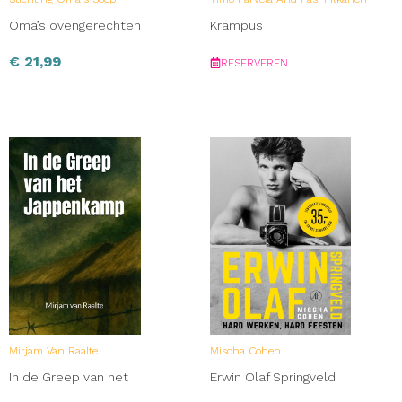
Oma’s ovengerechten
Krampus
€
21,99
RESERVEREN
Mirjam Van Raalte
Mischa Cohen
In de Greep van het
Erwin Olaf Springveld