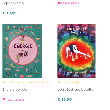
Jappenkamp
RESERVEREN
€
19,95
Pierre Winters And Irene De Kroon
Mehrnaz Salehi
Energie op reis
een plechtige belofte
€
15,00
RESERVEREN