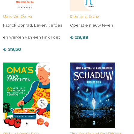
Manu Van Der Aa
Dillemans, Bruno
Patrick Conrad. Leven, liefdes
Operatie nieuw leven
€
29,99
en werken van een Pink Poet
€
39,50
Stichting Oma's Soep
Timo Parvela And Pasi Pitkänen