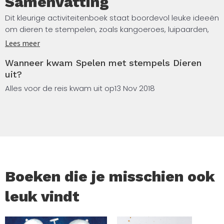
Samenvatting
Dit kleurige activiteitenboek staat boordevol leuke ideeën
om dieren te stempelen, zoals kangoeroes, luipaarden,
giraffes, eekhoorns en egels. Het boek bevat zes kleurige
Lees meer
stempelkussentjes en rubberen stempels in de vorm van
Wanneer kwam Spelen met stempels Dieren
een cirkel, driehoek, vierkant en druppel. Er worden veel
uit?
tips en trucs gegeven en het boek is met een spiraal
gebonden dus het ligt altijd goed open.
Alles voor de reis kwam uit op
13 Nov 2018
Boeken die je misschien ook
leuk vindt