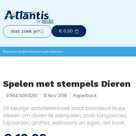
€
0,00
Wat zoek je?
Manuscript
Boekenshop
Artikelen
Spelen met stempels Dieren
9781474959261
13 Nov 2018
Paperback
Dit kleurige activiteitenboek staat boordevol leuke
ideeën om dieren te stempelen, zoals kangoeroes,
luipaarden, giraffes, eekhoorns en egels. Het boek
bevat zes kleurige stempelkussentjes en rubberen