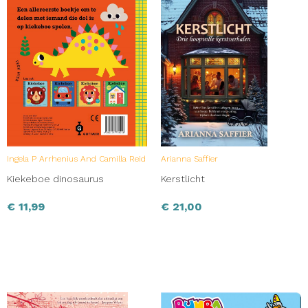
Ingela P Arrhenius And Camilla Reid
Arianna Saffier
Kiekeboe dinosaurus
Kerstlicht
€
11,99
€
21,00