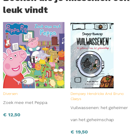
leuk vindt
Diversen
Dempsey Hendrickx And Bruno
Claeys
Zoek mee met Peppa
Vuilwassenen: het geheimer
€
12,50
van het geheimschap
€
19,50