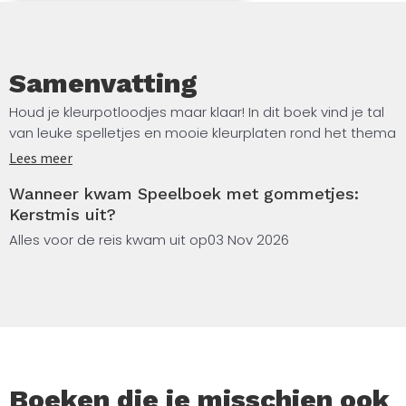
Samenvatting
Houd je kleurpotloodjes maar klaar! In dit boek vind je tal
van leuke spelletjes en mooie kleurplaten rond het thema
Kerstmis. Bovendien krijg je er drie schattige gommetjes
Lees meer
bij.
Wanneer kwam Speelboek met gommetjes:
Kerstmis uit?
Veel plezier!
Alles voor de reis kwam uit op
03 Nov 2026
Boeken die je misschien ook