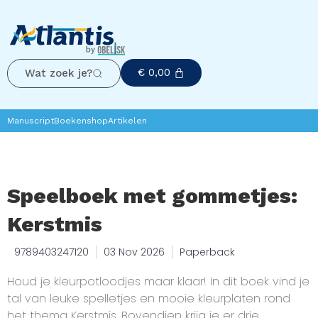
€
0,00
Wat zoek je?
Manuscript
Boekenshop
Artikelen
Speelboek met gommetjes:
Kerstmis
9789403247120
03 Nov 2026
Paperback
Houd je kleurpotloodjes maar klaar! In dit boek vind je
tal van leuke spelletjes en mooie kleurplaten rond
het thema Kerstmis. Bovendien krijg je er drie