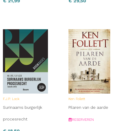
€
21,99
€
29,50
F.J.P. Lock
Ken Follett
Surinaams burgerlijk
Pilaren van de aarde
procesrecht
RESERVEREN
€
18,50