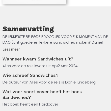
gids in huis voor het maken én samenstellen van de
lekkerste broodjes.
Samenvatting
DE LEKKERSTE BELEGDE BROODJES VOOR ELK MOMENT VAN DE
DAG Écht goede en lekkere sandwiches maken? Daniel
Lindeberg vertelt je in Sandwiches hoe je dit doet. Met
Lees meer
meer dan 30 recepten, geïnspireerd op zijn diverse reizen
Wanneer kwam Sandwiches uit?
en ervaring in bakkerijen, stel je de lekkerste broodjes
samen voor de lunch, een uitgebreide picknick of vullend
Alles voor de reis kwam uit op
12 Mar 2024
avondmaal.
Wie schreef Sandwiches?
Herontdek klassiekers als de grilled cheese en kipsaté.
De auteur van Alles voor de reis is Daniel Lindeberg
Stel sandwiches samen met smaken uit diverse
Wat voor soort cover heeft het boek
internationale keukens, zoals Vietnamese zalm met
Sandwiches?
gepekelde wortels & radijs, afgemaakt met een nuoc
Het boek heeft een Hardcover
cham-saus. Vul een tortilla met kruidig vlees & frisse
ananassalsa, getopt met salsa verde & koriander.