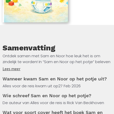
Samenvatting
Ontdek samen met Sam en Noor hoe leuk het is om
zindelijk te worden! In “Sam en Noor op het potje” beleven
peuters een vrolijk en interactief avontuur vol spel,
Lees meer
beweging en leerzame opdrachten. Het boek stimuleert
Wanneer kwam Sam en Noor op het potje uit?
kinderen om zelfstandig het potje te gebruiken, handen
te wassen en nieuwe routines te oefenen, terwijl ze
Alles voor de reis kwam uit op
27 Feb 2026
meedoen met mini-quizjes, zoekspelletjes en
Wie schreef Sam en Noor op het potje?
kleuractiviteiten.
De auteur van Alles voor de reis is Rick Van Beckhoven
Ouders vinden praktische tips, beloningskaarten en
Wat voor soort cover heeft het boek Sam en
advies om het proces van zindelijkheid op een positieve