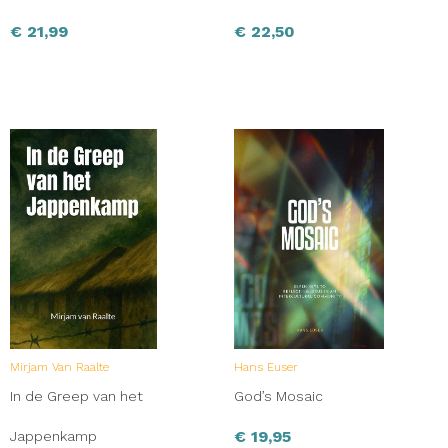
€
21,99
€
22,50
Mirjam Van Raalte
Hans Euser
In de Greep van het
God’s Mosaic
€
19,95
Jappenkamp