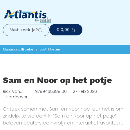
€
0,00
Wat zoek je?
Manuscript
Boekenshop
Artikelen
Sam en Noor op het potje
Rick Van
9789465388106
27 Feb 2026
Beckhoven
Hardcover
Ontdek samen met Sam en Noor hoe leuk het is om
zindelijk te worden! In “Sam en Noor op het potje”
beleven peuters een vrolijk en interactief avontuur
vol spel, beweging en leerzame opdrachten. Het