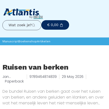
€
0,00
Wat zoek je?
Manuscript
Boekenshop
Artikelen
Ruisen van berken
Jan
9789464874839
29 May 2026
Kleefstra
Paperback
De bundel Ruisen van berken gaat over het ruisen
van berken, en andere geluiden en klanken, en over
wat het menselijk leven het niet-menselijke leven
aandoet, en de Aarde, waarover de wind waait, en