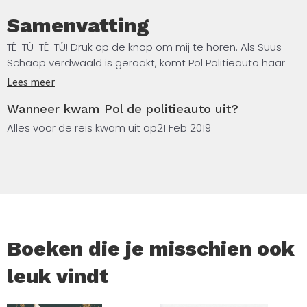
Samenvatting
TÉ-TÚ-TÉ-TÚ! Druk op de knop om mij te horen. Als Suus
Schaap verdwaald is geraakt, komt Pol Politieauto haar
redden.
Lees meer
Wanneer kwam Pol de politieauto uit?
Dankzij de geluidsknop die kinderen dolgraag indrukken
wordt voorlezen vanaf nu een echte belevenis.
Alles voor de reis kwam uit op
21 Feb 2019
Boeken die je misschien ook
leuk vindt