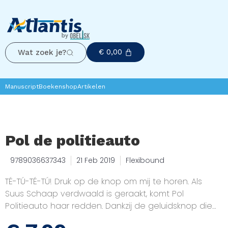
€
0,00
Wat zoek je?
Manuscript
Boekenshop
Artikelen
Pol de politieauto
9789036637343
21 Feb 2019
Flexibound
TÉ-TÚ-TÉ-TÚ! Druk op de knop om mij te horen. Als
Suus Schaap verdwaald is geraakt, komt Pol
Politieauto haar redden. Dankzij de geluidsknop die
kinderen dolgraag indrukken wordt voorlezen vanaf