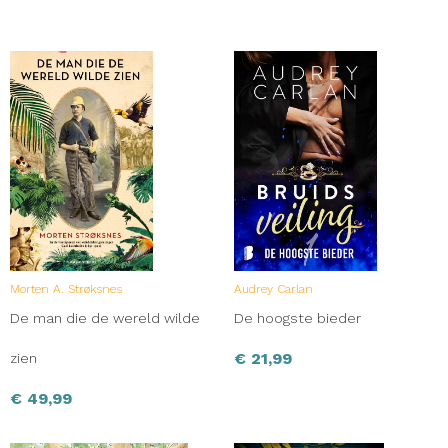
Morten A. Strøksnes
Audrey Carlan
De man die de wereld wilde
De hoogste bieder
€
21,99
zien
€
49,99