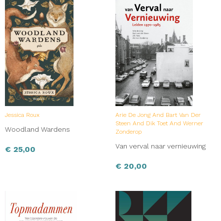
Jessica Roux
Arie De Jong And Bart Van Der
Steen And Dik Toet And Werner
Woodland Wardens
Zonderop
Van verval naar vernieuwing
€
25,00
€
20,00