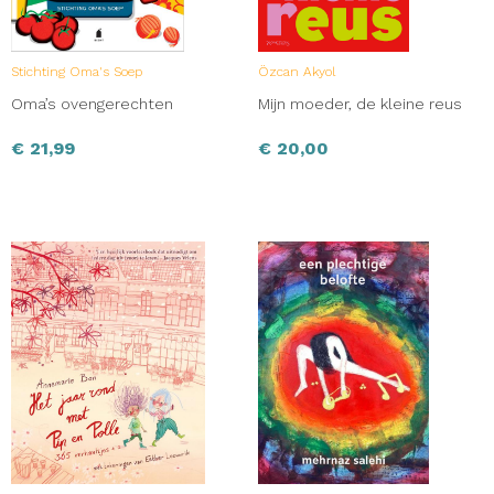
Stichting Oma's Soep
Özcan Akyol
Oma’s ovengerechten
Mijn moeder, de kleine reus
€
21,99
€
20,00