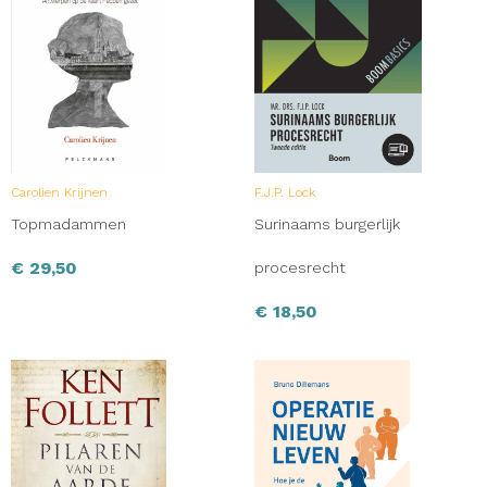
Carolien Krijnen
F.J.P. Lock
Topmadammen
Surinaams burgerlijk
€
29,50
procesrecht
€
18,50