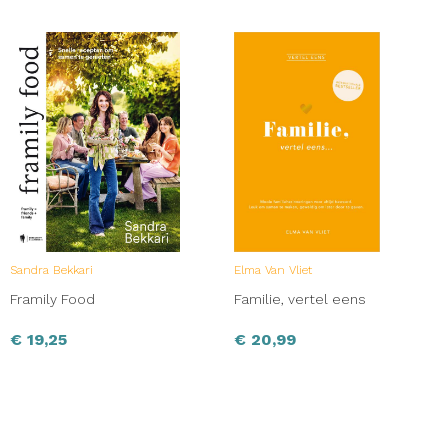
Sandra Bekkari
Elma Van Vliet
Framily Food
Familie, vertel eens
€
19,25
€
20,99