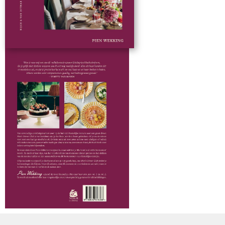
mensen zo verbindt als samen eten. Eerder verschenen Pien
laat haar eten zien en Pien laat haar eten zien vol. 2 .