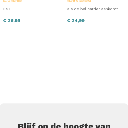
Sara Richter
Rianne Schorel
Bali
Als de bal harder aankomt
€
26,95
€
24,99
Blijf op de hoogte van