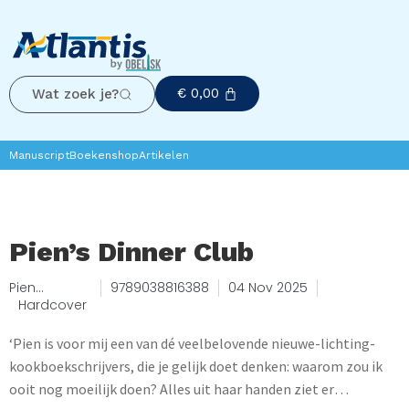
€
0,00
Wat zoek je?
Manuscript
Boekenshop
Artikelen
Pien’s Dinner Club
Pien
9789038816388
04 Nov 2025
Wekking
Hardcover
‘Pien is voor mij een van dé veelbelovende nieuwe-lichting-
kookboekschrijvers, die je gelijk doet denken: waarom zou ik
ooit nog moeilijk doen? Alles uit haar handen ziet er