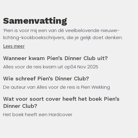
Samenvatting
‘Pien is voor mij een van dé veelbelovende nieuwe-
lichting-kookboekschrijvers, die je gelijk doet denken:
waarom zou ik ooit nog moeilijk doen? Alles uit haar
Lees meer
handen ziet er moeiteloos uit, en dat is precies hoe het
Wanneer kwam Pien’s Dinner Club uit?
voelt om met haar en uit haar boeken te koken. Diners
worden weer ontspannen en gezellig, met buitengewoon
Alles voor de reis kwam uit op
04 Nov 2025
gemak.’ – Yvette van Boven Van eenvoudige
Wie schreef Pien’s Dinner Club?
comfortgerechten voor op de bank tot feestelijke menu’s
voor een groot diner: Pien’s Dinner Club is het kookboek
De auteur van Alles voor de reis is Pien Wekking
dat je het hele jaar door kunt gebruiken.
Wat voor soort cover heeft het boek Pien’s
Dinner Club?
Of je nu de winter viert met een hartige stoofschotel, de
Het boek heeft een Hardcover
lente omarmt met arroz meloso met schelpjes of indruk
wilt maken met een passievrucht-meringuecheesecake
na een zomers diner, dit boek biedt voor iedere setting
iets bijzonders. Hierin staan niet alleen Piens lekkerste