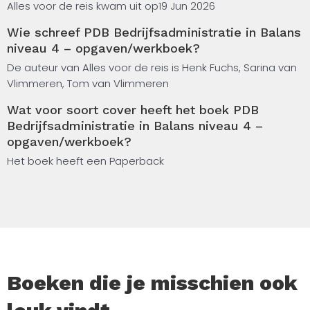
voor elke ondernemer en iedereen die bezig is met
Alles voor de reis kwam uit op
19 Jun 2026
administratieve werkzaamheden.
Wie schreef PDB Bedrijfsadministratie in Balans
niveau 4 – opgaven/werkboek?
De methode is een veelzijdige kennismaking met het
vakgebied boekhouden en voor veel doeleinden in te
De auteur van Alles voor de reis is Henk Fuchs, Sarina van
zetten. We hebben de onderwerpen uit het
Vlimmeren, Tom van Vlimmeren
examenprogramma in vijf logische blokken ingedeeld:
Wat voor soort cover heeft het boek PDB
basiskennis, permanence in voorraad en resultaat,
Bedrijfsadministratie in Balans niveau 4 –
dagboeken en subadministraties, geautomatiseerde
opgaven/werkboek?
boekhouding en rechtsvormen en eigen vermogen. PDB
Het boek heeft een Paperback
Bedrijfsadministratie in Balans, Opgaven- en werkboek
bevat de opgaven die aansluiten op de leerstof,
besproken in PDB Bedrijfsadministratie in Balans,
Theorieboek (ISBN 9789462875609).
De opgaven zijn zo genummerd dat je precies kunt zien
bij welk hoofdstuk en bijbehorende paragraaf ze
aansluiten. Voor het beantwoorden van de opgaven zijn
Boeken die je misschien ook
in dit boek ook werkbladen opgenomen. Daardoor kun je
sneller werken en heb je bovendien een geordend geheel