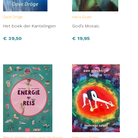
Dave Dröge
Hans Euser
Het boek der Kantelingen
God’s Mosaic
€
39,50
€
19,95
Pierre Winters And Irene De Kroon
Mehrnaz Salehi