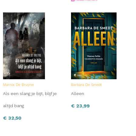
Marnix De Bruyne
Barbara De Smedt
Als een slang je bijt, blijf je
Alleen
€
23,99
altijd bang
€
32,50