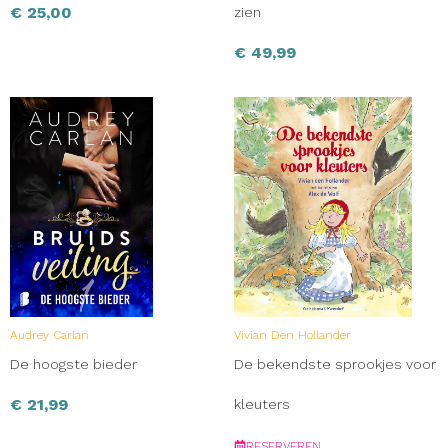
€
25,00
zien
€
49,99
Audrey Carlan
Vivian Den Hollander
De hoogste bieder
De bekendste sprookjes voor
€
21,99
kleuters
RESERVEREN