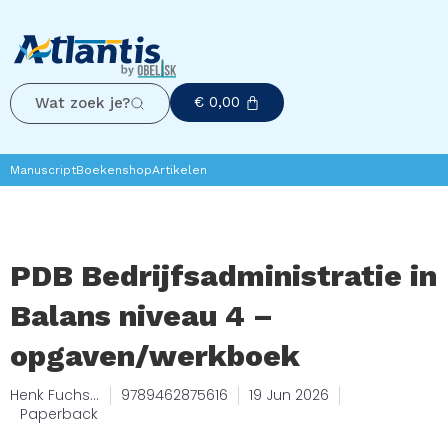
€
0,00
Wat zoek je?
Manuscript
Boekenshop
Artikelen
PDB Bedrijfsadministratie in
Balans niveau 4 –
opgaven/werkboek
Henk Fuchs,
9789462875616
19 Jun 2026
Sarina van
Paperback
Vlimmeren,