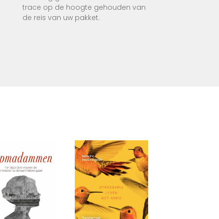
le
trace op de hoogte gehouden van
de reis van uw pakket.
VO in
ssen
acht).
t
teit