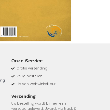
Onze Service
Gratis verzending
Veilig bestellen
ing
Lid van WebwinkelKeur
begin
Verzending
ngen
Uw bestelling wordt binnen een
werkdag geleverd. Uwordt via track &