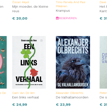
Özcan Akyol
Timo Parvela And Pasi
Dave
en
Mijn moeder, de kleine
Pitkänen
Het 
Krampus
reus
Kant
€
20,00
€
3
RESERVEREN
ne De
Coen Van De Ven
Alexander Olbrechts
Piete
Een links verhaal
De Valhallamoorden
De s
€
24,99
€
23,99
€
2