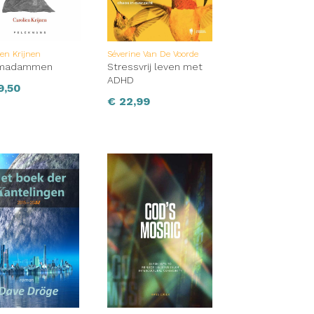
ien Krijnen
Séverine Van De Voorde
madammen
Stressvrij leven met
ADHD
9,50
€
22,99