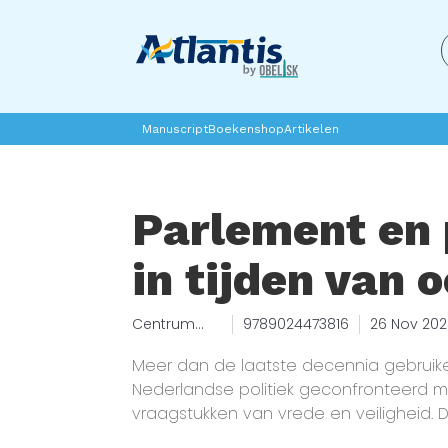
Manuscript
Boekenshop
Artikelen
Parlement en 
in tijden van 
Centrum
9789024473816
26 Nov 20
voor
Parlementai
Meer dan de laatste decennia gebruikel
re
Nederlandse politiek geconfronteerd me
Geschiedeni
vraagstukken van vrede en veiligheid. D
s
Oekraïne (2022) en de bekoeling van de