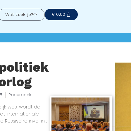
€
0,00
Wat zoek je?
politiek
oorlog
25
Paperback
ijk was, wordt de
t internationale
e Russische inval in
 trans-Atlantische