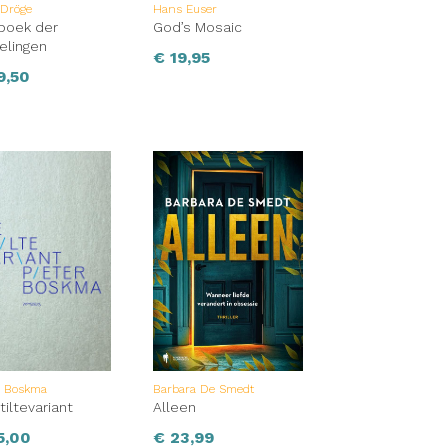
 Dröge
Hans Euser
boek der
God’s Mosaic
elingen
€
19,95
9,50
r Boskma
Barbara De Smedt
tiltevariant
Alleen
5,00
€
23,99