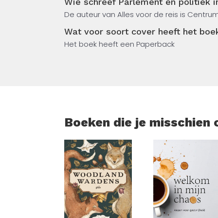
Wie schreef Parlement en politiek i
Er wordt onder andere teruggekeken op de 
De auteur van Alles voor de reis is Centr
veiligheidssysteem tijdens de afgelopen t
de kruisrakettenkwestie tijdens de jaren
Wat voor soort cover heeft het boek
democratische waarden (transparantie, insp
Het boek heeft een Paperback
Het recente besluit de militaire uitgaven fl
verleden uitgewezen.
Het Centrum voor Parlementaire Geschied
en de Stichting Parlementaire Geschiedeni
Boeken die je misschien 