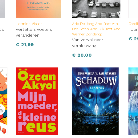
Harmina Visser
Arie De Jong And Bart Van
Carol
os
Vertellen, voelen,
Der Steen And Dik Toet And
Top
Werner Zonderop
veranderen
€
2
Van verval naar
€
21,99
vernieuwing
€
20,00