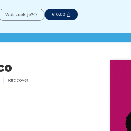
€
0,00
Wat zoek je?
co
6
Hardcover