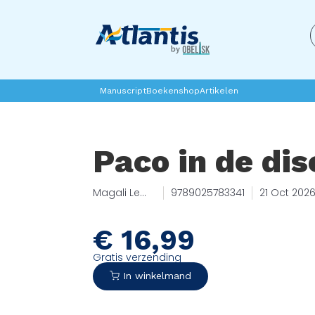
Manuscript
Boekenshop
Artikelen
Paco in de dis
Magali Le
9789025783341
21 Oct 202
Huche
€
16,99
Gratis verzending
In winkelmand