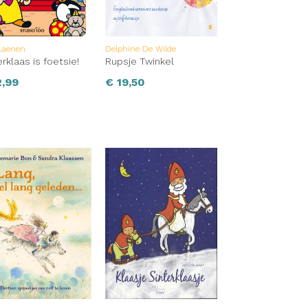
 Laenen
Delphine De Wilde
erklaas is foetsie!
Rupsje Twinkel
,99
€
19,50