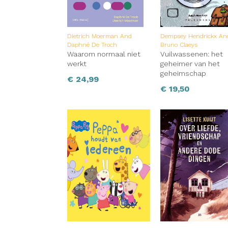
Dietrich Moerman And
Dempsey Hendrickx An
Daphné De Troch
Bruno Claeys
Waarom normaal niet
Vuilwassenen: het
werkt
geheimer van het
geheimschap
€
24,99
€
19,50