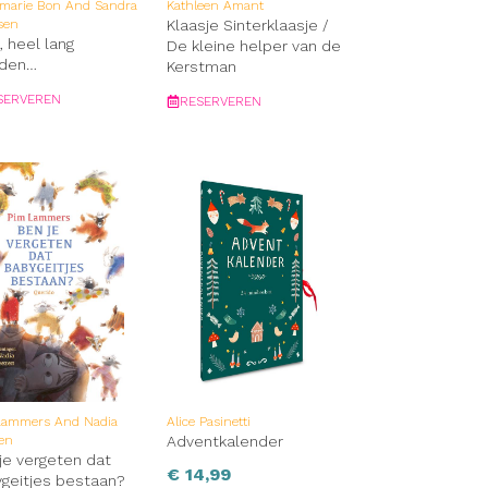
marie Bon And Sandra
Kathleen Amant
sen
Klaasje Sinterklaasje /
, heel lang
De kleine helper van de
eden…
Kerstman
SERVEREN
RESERVEREN
Lammers And Nadia
Alice Pasinetti
en
Adventkalender
je vergeten dat
€
14,99
geitjes bestaan?