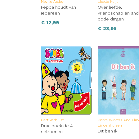
Neville Astley
Lisette Kuijt
Peppa houdt van
Over liefde,
iedereen
vriendschap en an
dode dingen
€
12,99
€
23,95
Gert Verhulst
Pierre Winters And Elin
Draaiboek de 4
Lindenhuizen
Dit ben ik
seizoenen