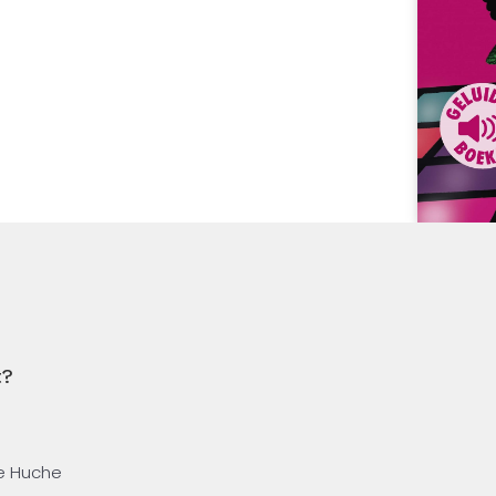
t?
Le Huche