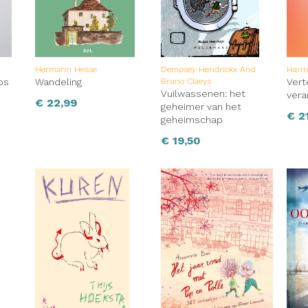
er speelt is dit boek, dat een groot publiek zal aanspreken
ijdkreet om terug te vechten.’ The Sunday Times ‘Een briljant 
or mannen bekritiseert. (…) Boordevol praktische informatie 
.’ The Irish Times
Hermann Hesse
Dempsey Hendrickx And
Harmi
os
Wandeling
Bruno Claeys
Vert
Vuilwassenen: het
ver
€
22,99
geheimer van het
€
21
geheimschap
€
19,50