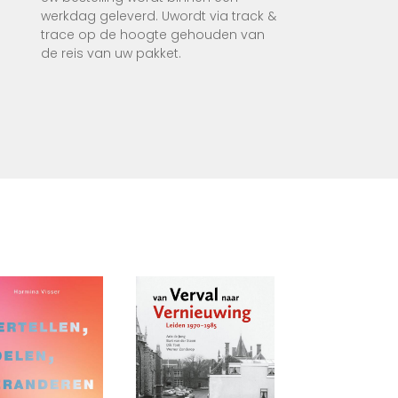
d
werkdag geleverd. Uwordt via track &
trace op de hoogte gehouden van
de reis van uw pakket.
–
van
orgoed
pond-
staan.
die
hte
n
rotere