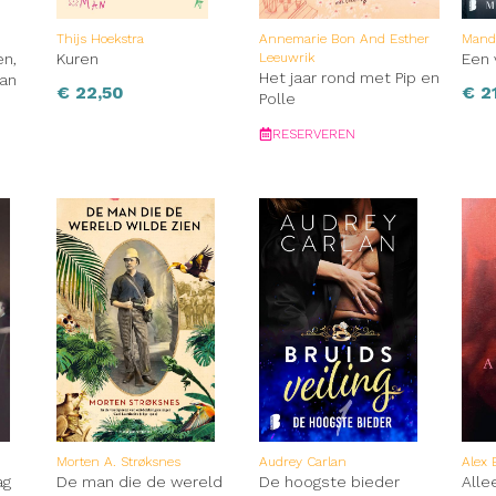
Thijs Hoekstra
Annemarie Bon And Esther
Mand
en,
Kuren
Leeuwrik
Een 
Het jaar rond met Pip en
van
€
22,50
€
21
Polle
RESERVEREN
Morten A. Strøksnes
Audrey Carlan
Alex 
ag
De man die de wereld
De hoogste bieder
Alle