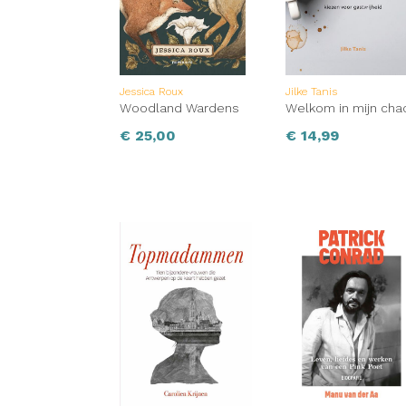
Voor wie suggereert dat gender geen rol me
gedegen correctie.’ Kirkus Reviews ‘Een str
dat de wereld waarin alles is ontworpen vo
hen die het patriarchaat willen ontmantelen
Jessica Roux
Jilke Tanis
Woodland Wardens
Welkom in mijn cha
€
25,00
€
14,99