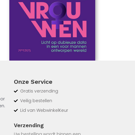
Onze Service
Gratis verzending
oor
Veilig bestellen
en.
Lid van WebwinkelKeur
Verzending
king
wige,
Uw bestelling wordt binnen een