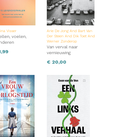
, een
boek
voor
na Visser
Arie De Jong And Bart Van
ellen, voelen,
Der Steen And Dik Toet And
Werner Zonderop
anderen
Van verval naar
,99
vernieuwing
€
20,00