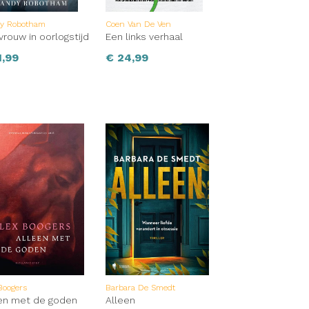
y Robotham
Coen Van De Ven
vrouw in oorlogstijd
Een links verhaal
,99
€
24,99
Boogers
Barbara De Smedt
en met de goden
Alleen