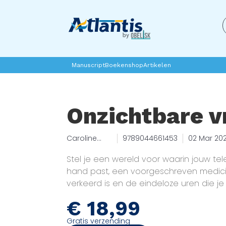
Manuscript
Boekenshop
Artikelen
Onzichtbare 
Caroline
9789044661453
02 Mar 20
Criado
Perez
Stel je een wereld voor waarin jouw tel
hand past, een voorgeschreven medici
verkeerd is en de eindeloze uren die je
erkend of gewaardeerd worden. Komt ie
€
18,99
bekend voor? Grote kans dat je een vr
Onzichtbare vrouwen toont hoe in een 
Gratis verzending