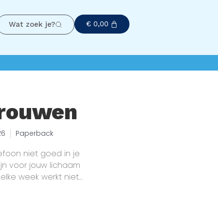
€
0,00
Wat zoek je?
vrouwen
26
Paperback
efoon niet goed in je
jn voor jouw lichaam
 elke week werkt niet
ts hiervan je
ouw bent.
wereld die