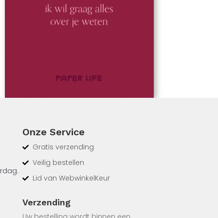
Onze Service
Gratis verzending
Veilig bestellen
erdag.
Lid van WebwinkelKeur
e
Verzending
iten
Uw bestelling wordt binnen een