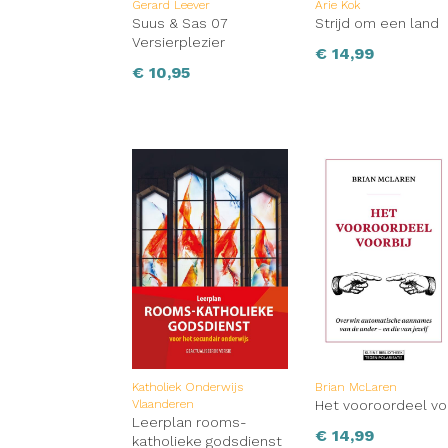
Gerard Leever
Arie Kok
Suus & Sas 07
Strijd om een land
Versierplezier
€
14,99
€
10,95
Katholiek Onderwijs
Brian McLaren
Vlaanderen
Het vooroordeel vo
Leerplan rooms-
€
14,99
katholieke godsdienst