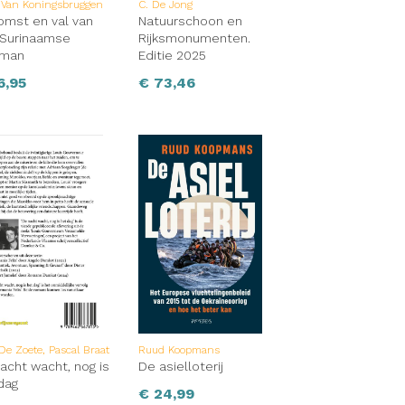
 Van Koningsbruggen
C. De Jong
mst en val van
Natuurschoon en
 Surinaamse
Rijksmonumenten.
aman
Editie 2025
6,95
€
73,46
 De Zoete, Pascal Braat
Ruud Koopmans
acht wacht, nog is
De asielloterij
dag
€
24,99