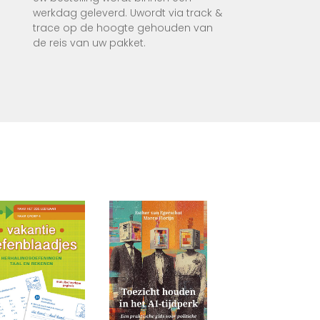
werkdag geleverd. Uwordt via track &
chtig
trace op de hoogte gehouden van
ontact
de reis van uw pakket.
a, ik
n .