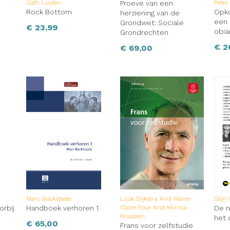
Cath Luyten
Proeve van een
Peter
Rock Bottom
Opko
herziening van de
een
Grondwet: Sociale
€
23,99
obi
Grondrechten
€
2
€
69,00
Marc Bockstaele
Luuk Dijkstra And Marie-
Stijn
orbij
Handboek verhoren 1
Claire Foux And Monica
De n
Knaapen
het 
€
65,00
Frans voor zelfstudie