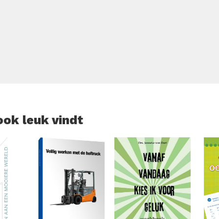
r altijd te bewaren. Nu zoveel van ons leven digitaal en vlu
t een heel persoonlijke, warme en duurzame manier om echt c
jn. In deze serie: Mama, ik wil graag alles over je weten , Om
graag alles over je weten & Opa, ik wil graag alles over je wete
ook leuk vindt