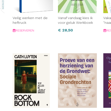
e
Veilig werken met de
Vanaf vandaag kies ik
Vaka
heftruck
voor geluk Werkboek
“naa
€
28,50
RESERVEREN
RE