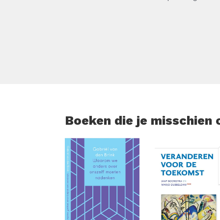
Zo ontstaat er een dierbaar dagboek om voo
is geworden, biedt de serie Over jou juis
te maken met de mensen die je het liefste zi
wil graag alles over je weten , Papa, ik wil 
Boeken die je misschien 