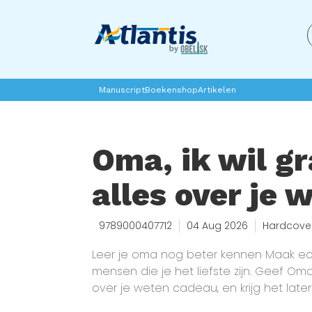
Manuscript
Boekenshop
Artikelen
Oma, ik wil g
alles over je 
9789000407712
04 Aug 2026
Hardcove
Leer je oma nog beter kennen Maak e
mensen die je het liefste zijn. Geef Oma,
over je weten cadeau, en krijg het late
Een ideaal cadeau voor Moederdag. A