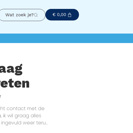
€
0,00
Wat zoek je?
raag
weten
r
cht contact met de
 ik wil graag alles
r ingevuld weer terug.
an de hand van