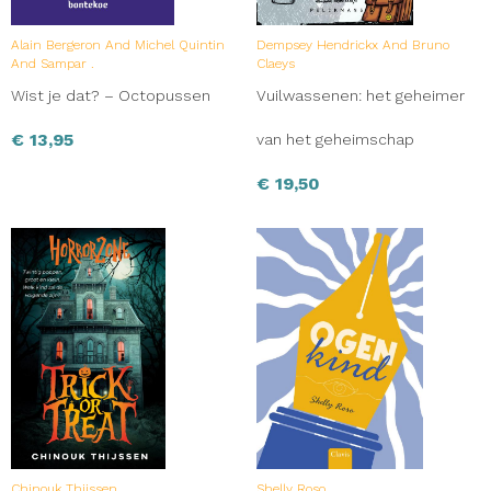
Alain Bergeron And Michel Quintin
Dempsey Hendrickx And Bruno
And Sampar .
Claeys
Wist je dat? – Octopussen
Vuilwassenen: het geheimer
€
13,95
van het geheimschap
€
19,50
Chinouk Thijssen
Shelly Roso