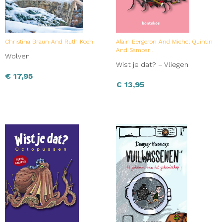
Christina Braun And Ruth Koch
Alain Bergeron And Michel Quintin
And Sampar .
Wolven
Wist je dat? – Vliegen
€
17,95
€
13,95