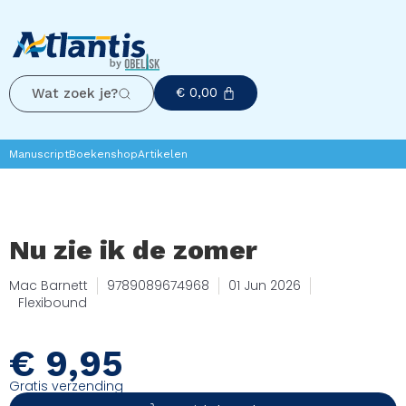
€
0,00
Wat zoek je?
Manuscript
Boekenshop
Artikelen
Nu zie ik de zomer
Mac Barnett
9789089674968
01 Jun 2026
Flexibound
€
9,95
Gratis verzending