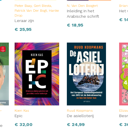
Pieter Baay, Gert Biesta,
N. Van Den Boogert
Bria
Patrick Van Der Bogt, Hanke
Inleiding in het
Het 
Drop
e
Arabische schrift
€
1
Leraar zijn
€
18,95
€
25,95
e-
Koen Kas
Ruud Koopmans
Eliza
Epic
De asielloterij
Bes
€
32,00
€
24,99
€
3
ie