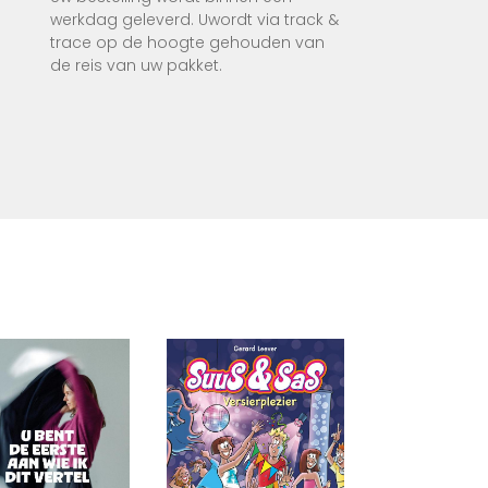
ot je
werkdag geleverd. Uwordt via track &
trace op de hoogte gehouden van
de reis van uw pakket.
komst
eorie
erkend