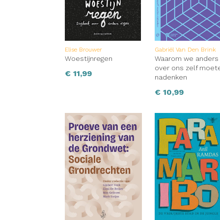
Elise Brouwer
Gabriël Van Den Brink
Woestijnregen
Waarom we anders
over ons zelf moet
€
11,99
nadenken
€
10,99