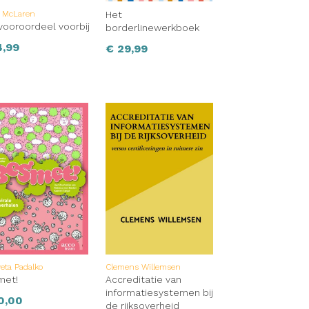
n McLaren
Het
vooroordeel voorbij
borderlinewerkboek
4,99
€
29,99
veta Padalko
Clemens Willemsen
met!
Accreditatie van
informatiesystemen bij
0,00
de rijksoverheid