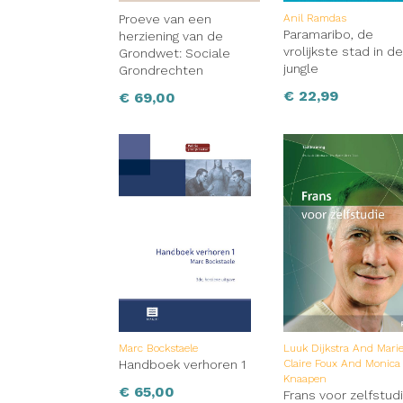
Proeve van een
Anil Ramdas
Paramaribo, de
herziening van de
vrolijkste stad in d
Grondwet: Sociale
jungle
Grondrechten
€
22,99
€
69,00
Marc Bockstaele
Luuk Dijkstra And Mari
Handboek verhoren 1
Claire Foux And Monica
Knaapen
€
65,00
Frans voor zelfstud