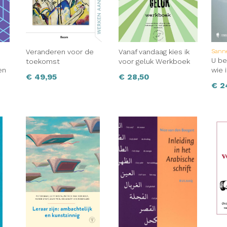
Veranderen voor de
Vanaf vandaag kies ik
Sanne
U be
toekomst
voor geluk Werkboek
en
wie i
€
49,95
€
28,50
€
2