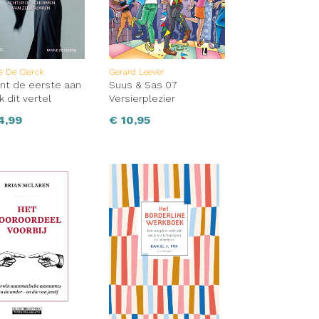
 De Clerck
Gerard Leever
nt de eerste aan
Suus & Sas 07
k dit vertel
Versierplezier
4,99
€
10,95