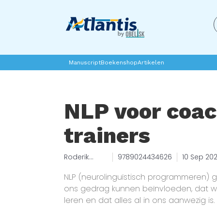
Manuscript
Boekenshop
Artikelen
NLP voor coac
trainers
Roderik
9789024434626
10 Sep 20
Kelderman
NLP (neurolinguïstisch programmeren) g
ons gedrag kunnen beïnvloeden, dat 
leren en dat alles al in ons aanwezig is.
instrument voor coaches en trainers: of