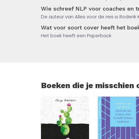
we waarnemen? Als je als coach of trainer
Wie schreef NLP voor coaches en t
beschikking.
De auteur van Alles voor de reis is Roderi
Enerzijds gebruik je die om problemen uit
Wat voor soort cover heeft het boe
makkelijker te bereiken. In dit boek vind j
Het boek heeft een Paperback
en praktijk bij elkaar.
Je leert NLP toe te passen op jezelf waardo
golflengte met anderen en kun je cliënten 
NLP-Master, trainer, arbeids- & organisatie
Boeken die je misschien 