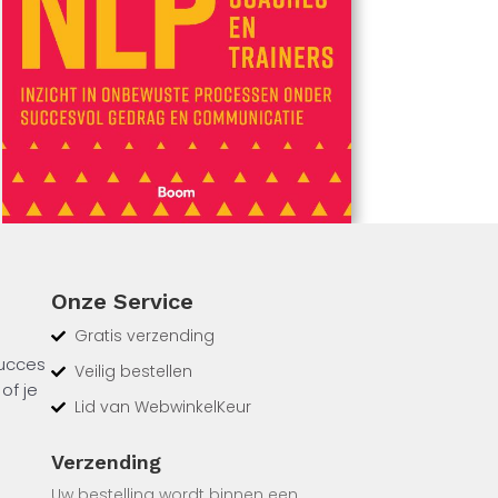
Onze Service
Gratis verzending
succes
Veilig bestellen
of je
Lid van WebwinkelKeur
Verzending
 wat
Uw bestelling wordt binnen een