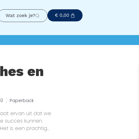
€
0,00
Wat zoek je?
hes en
20
Paperback
aat ervan uit dat we
we succes kunnen
 Het is een prachtig
 je nu losse