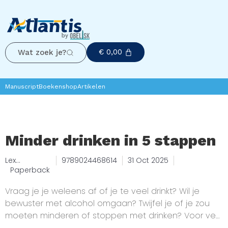
€
0,00
Wat zoek je?
Manuscript
Boekenshop
Artikelen
Minder drinken in 5 stappen
Lex
9789024468614
31 Oct 2025
Lemmers
Paperback
and Ninette
van Hasselt
Vraag je je weleens af of je te veel drinkt? Wil je
and Peter
bewuster met alcohol omgaan? Twijfel je of je zou
Greeven
moeten minderen of stoppen met drinken? Voor veel
mensen staat alcohol voor gezelligheid, feesten en