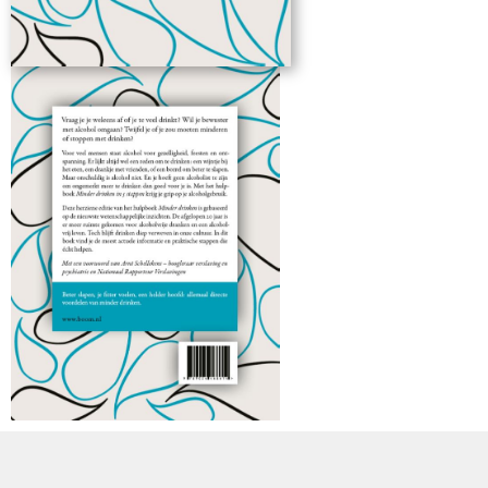
hoogleraar verslaving en psychiatrie en Nationaal
Rapporteur Verslavingen.