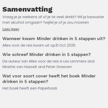
Samenvatting
Vraag je je weleens af of je te veel drinkt? Wil je bewuster
met alcohol omgaan? Twijfel je of je zou moeten
minderen of stoppen met drinken?
Lees meer
Wanneer kwam Minder drinken in 5 stappen uit?
Voor veel mensen staat alcohol voor gezelligheid,
feesten en ontspanning. Er lijkt altijd wel een reden om te
Alles voor de reis kwam uit op
31 Oct 2025
drinken: een wijntje bij het eten, een drankje met vrienden,
Wie schreef Minder drinken in 5 stappen?
of een borrel om beter te slapen. Maar onschuldig is
alcohol niet.
De auteur van Alles voor de reis is Lex Lemmers and
Ninette van Hasselt and Peter Greeven
Grip op alcoholgebruik Je hoeft geen alcoholist te zijn om
Wat voor soort cover heeft het boek Minder
ongemerkt meer te drinken dan goed voor je is. Met het
drinken in 5 stappen?
hulpboek Minder drinken in 5 stappen krijg je grip op je
alcoholgebruik. Beter slapen, je fitter voelen, een helder
Het boek heeft een Paperback
hoofd: allemaal directe voordelen van minder drinken.
Wetenschappelijke inzichten en praktische hulp Deze