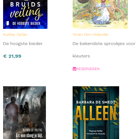
Audrey Carlan
Vivian Den Hollander
De hoogste bieder
De bekendste sprookjes voor
€
21,99
kleuters
RESERVEREN