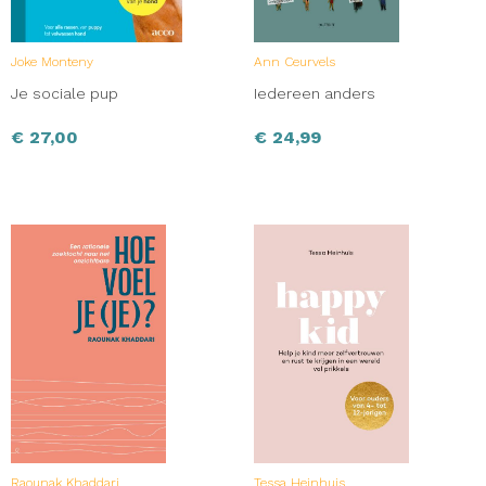
Joke Monteny
Ann Ceurvels
Je sociale pup
Iedereen anders
€
27,00
€
24,99
Raounak Khaddari
Tessa Heinhuis