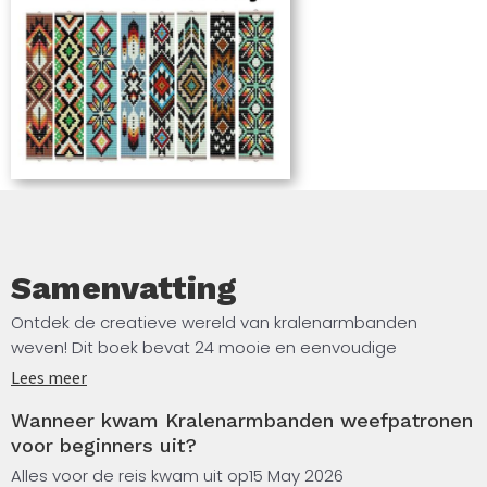
handmade sieraden collectie.
Samenvatting
Ontdek de creatieve wereld van kralenarmbanden
weven! Dit boek bevat 24 mooie en eenvoudige
weefpatronen voor het maken van kleurrijke armbanden
Lees meer
van kralen. De patronen zijn geschikt voor beginners en
Wanneer kwam Kralenarmbanden weefpatronen
voor iedereen die graag zelf sieraden maakt.
voor beginners uit?
Binnenin vind je duidelijke patronen, overzichtelijke
Alles voor de reis kwam uit op
15 May 2026