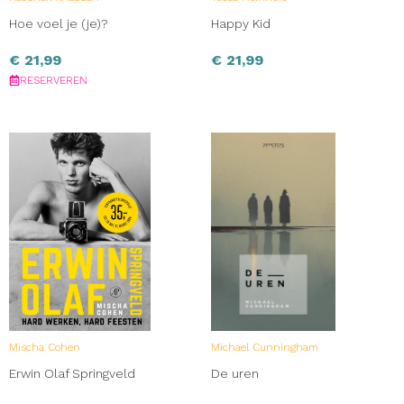
Hoe voel je (je)?
Happy Kid
€
21,99
€
21,99
RESERVEREN
Mischa Cohen
Michael Cunningham
Erwin Olaf Springveld
De uren