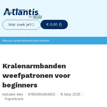
€
0,00
Wat zoek je?
Manuscript
Boekenshop
Artikelen
Kralenarmbanden
weefpatronen voor
beginners
Natalee Alex
9789465464602
15 May 2026
Paperback