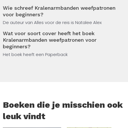
instructies en inspirerende ontwerpen in boho-, etnische
Wie schreef Kralenarmbanden weefpatronen
en geometrische stijl. Elk project helpt je stap voor stap
voor beginners?
om je eigen unieke kralenarmband te maken. Dit boek is
perfect voor creatieve hobbyisten, sieradenmakers,
De auteur van Alles voor de reis is Natalee Alex
beginners in kralenweven en iedereen die houdt van
Wat voor soort cover heeft het boek
handgemaakte accessoires.
Kralenarmbanden weefpatronen voor
beginners?
In dit boek vind je: 24 kralenarmband patronen duidelijke
stap-voor-stap instructies ontwerpen voor beginners
Het boek heeft een Paperback
boho, etnische en geometrische stijlen inspiratie voor
handgemaakte sieraden creatieve projecten voor
ontspanning en plezier Maak prachtige armbanden voor
jezelf, als cadeau of als inspiratie voor je eigen
handmade sieraden collectie.
Boeken die je misschien ook
leuk vindt