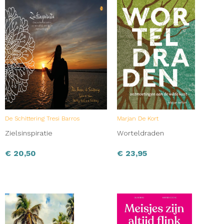
De Schittering Tresi Barros
Marjan De Kort
Zielsinspiratie
Worteldraden
€
20,50
€
23,95