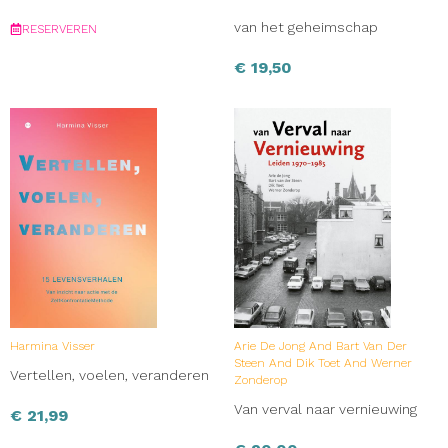
van het geheimschap
RESERVEREN
€
19,50
Harmina Visser
Arie De Jong And Bart Van Der
Steen And Dik Toet And Werner
Vertellen, voelen, veranderen
Zonderop
Van verval naar vernieuwing
€
21,99