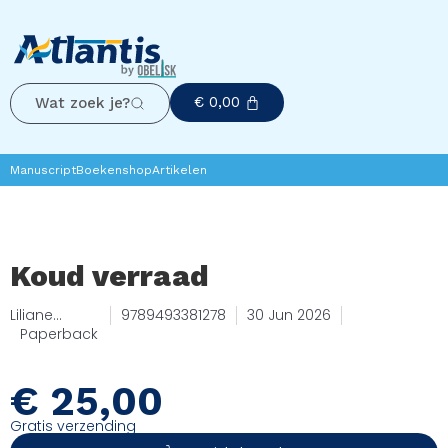
€
0,00
Wat zoek je?
Manuscript
Boekenshop
Artikelen
Koud verraad
Liliane
9789493381278
30 Jun 2026
Dierckx
Paperback
€
25,00
Gratis verzending