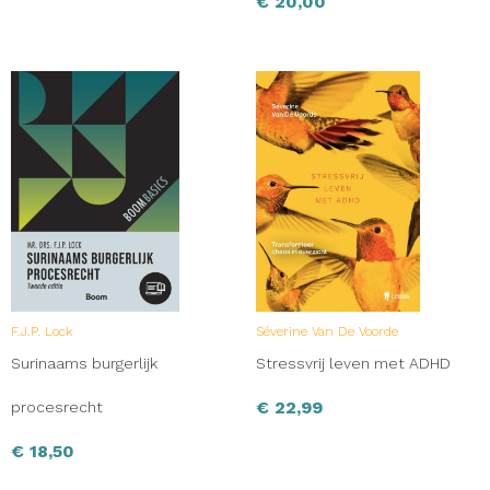
€
20,00
F.J.P. Lock
Séverine Van De Voorde
Surinaams burgerlijk
Stressvrij leven met ADHD
€
22,99
procesrecht
€
18,50