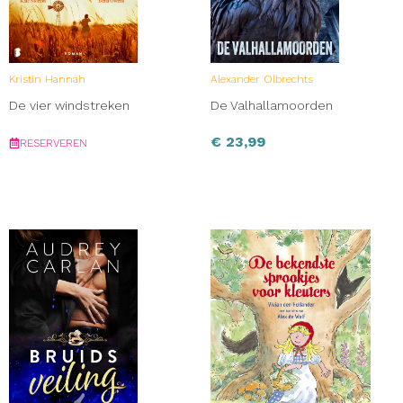
Kristin Hannah
Alexander Olbrechts
De vier windstreken
De Valhallamoorden
€
23,99
RESERVEREN