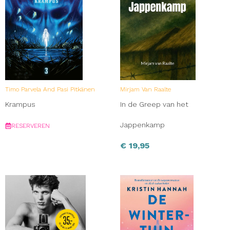
Timo Parvela And Pasi Pitkänen
Mirjam Van Raalte
Krampus
In de Greep van het
Jappenkamp
RESERVEREN
€
19,95