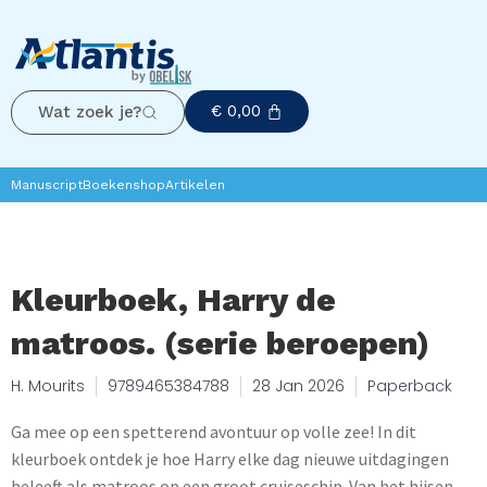
€
0,00
Wat zoek je?
Manuscript
Boekenshop
Artikelen
Kleurboek, Harry de
matroos. (serie beroepen)
H. Mourits
9789465384788
28 Jan 2026
Paperback
Ga mee op een spetterend avontuur op volle zee! In dit
kleurboek ontdek je hoe Harry elke dag nieuwe uitdagingen
beleeft als matroos op een groot cruiseschip. Van het hijsen