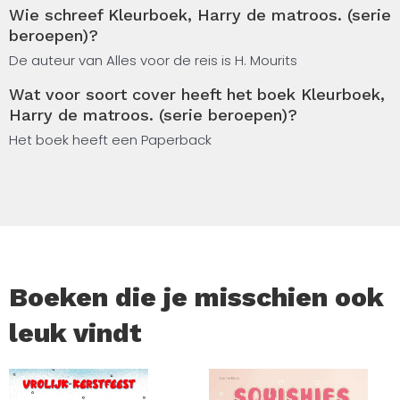
Wie schreef Kleurboek, Harry de matroos. (serie
kleurboek ideaal voor kinderen die graag lekker creatief
beroepen)?
bezig zijn. De platen zijn leuk, leerzaam én stimuleren
fantasie en motoriek. Pak je potloden, stiften of krijtjes
De auteur van Alles voor de reis is H. Mourits
erbij en maak de zee kleurrijker dan ooit!
Wat voor soort cover heeft het boek Kleurboek,
Harry de matroos. (serie beroepen)?
Perfect voor: – Kleurplezier thuis – Onderweg op vakantie
– Kinderfeestjes – Cadeaus & verrassingen Met 37
Het boek heeft een Paperback
avontuurlijke kleurplaten vol schepen, meeuwen, havens
en matrozen, is dit kleurboek een echte aanrader voor
kleine ontdekkers vanaf 7 jaar. Klaar om uit te varen? Kleur
de oceaan, kleur het avontuur, met Harry de matroos!
Boeken die je misschien ook
leuk vindt