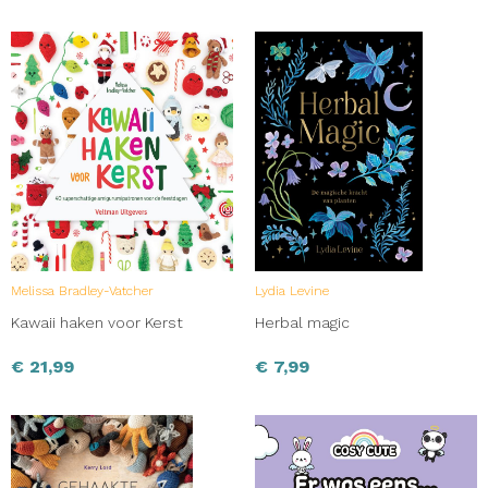
Melissa Bradley-Vatcher
Lydia Levine
Kawaii haken voor Kerst
Herbal magic
€
21,99
€
7,99