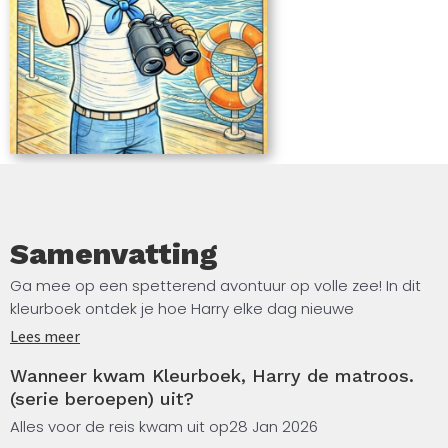
Samenvatting
Ga mee op een spetterend avontuur op volle zee! In dit
kleurboek ontdek je hoe Harry elke dag nieuwe
uitdagingen beleeft als matroos op een groot
Lees meer
cruiseschip. Van het hijsen van vlaggen en het sturen van
Wanneer kwam Kleurboek, Harry de matroos.
het schip tot het helpen van passagiers – met Harry is
(serie beroepen) uit?
het nooit saai!
Alles voor de reis kwam uit op
28 Jan 2026
Met heldere, dikke lijnen en volledige pagina’s is dit