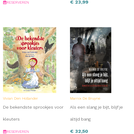
€
23,99
RESERVEREN
Vivian Den Hollander
Marnix De Bruyne
De bekendste sprookjes voor
Als een slang je bijt, blijf je
kleuters
altijd bang
€
32,50
RESERVEREN