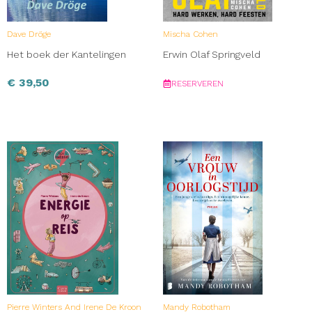
Dave Dröge
Mischa Cohen
Het boek der Kantelingen
Erwin Olaf Springveld
€
39,50
RESERVEREN
Pierre Winters And Irene De Kroon
Mandy Robotham