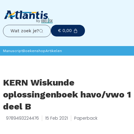
€
0,00
Wat zoek je?
Manuscript
Boekenshop
Artikelen
KERN Wiskunde
oplossingenboek havo/vwo 1
deel B
9789493224476
15 Feb 2021
Paperback