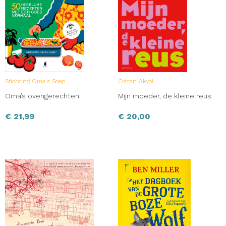
Stichting Oma's Soep
Özcan Akyol
Oma’s ovengerechten
Mijn moeder, de kleine reus
€
21,99
€
20,00