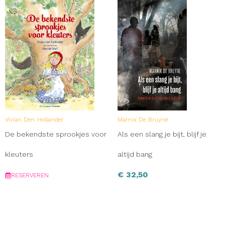
Vivian Den Hollander
Marnix De Bruyne
De bekendste sprookjes voor
Als een slang je bijt, blijf je
kleuters
altijd bang
€
32,50
RESERVEREN