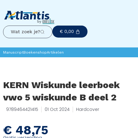
€
0,00
Wat zoek je?
Manuscript
Boekenshop
Artikelen
KERN Wiskunde leerboek
vwo 5 wiskunde B deel 2
9789464421415
01 Oct 2024
Hardcover
€
48,75
Gratis verzending