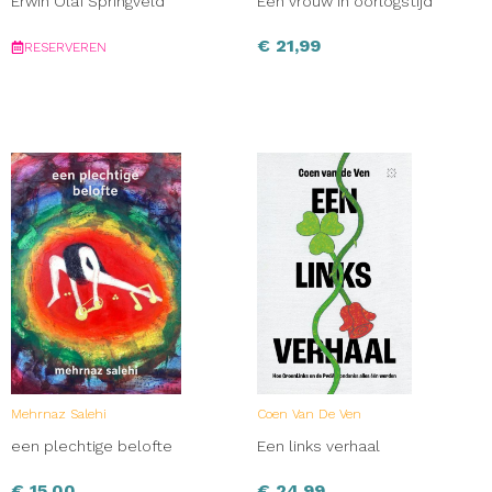
Erwin Olaf Springveld
Een vrouw in oorlogstijd
€
21,99
RESERVEREN
Mehrnaz Salehi
Coen Van De Ven
een plechtige belofte
Een links verhaal
€
15,00
€
24,99