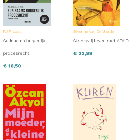
F.J.P. Lock
Séverine Van De Voorde
Surinaams burgerlijk
Stressvrij leven met ADHD
€
22,99
procesrecht
€
18,50