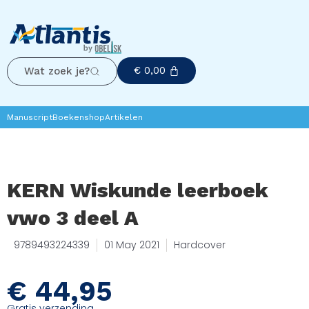
€
0,00
Wat zoek je?
Manuscript
Boekenshop
Artikelen
KERN Wiskunde leerboek
vwo 3 deel A
9789493224339
01 May 2021
Hardcover
€
44,95
Gratis verzending