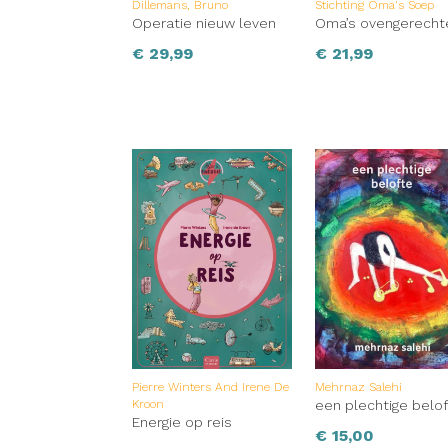
Dillemans, Bruno
Stichting Oma's Soep
Operatie nieuw leven
Oma’s ovengerecht
€
29,99
€
21,99
Pierre Winters And Irene De
Mehrnaz Salehi
Kroon
een plechtige belo
Energie op reis
€
15,00