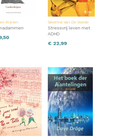
ien Krijnen
Séverine Van De Voorde
madammen
Stressvrij leven met
ADHD
9,50
€
22,99