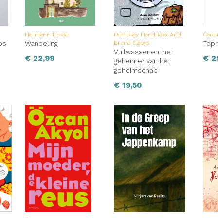
Hermann Hesse
Dempsey Hendrickx And
Carol
os
Wandeling
Bruno Claeys
Top
Vuilwassenen: het
€
22,99
€
2
geheimer van het
geheimschap
€
19,50