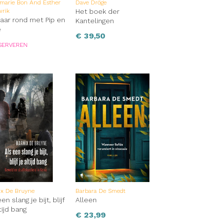
marie Bon And Esther
Dave Dröge
wrik
Het boek der
jaar rond met Pip en
Kantelingen
e
€
39,50
SERVEREN
ix De Bruyne
Barbara De Smedt
en slang je bijt, blijf
Alleen
tijd bang
€
23,99