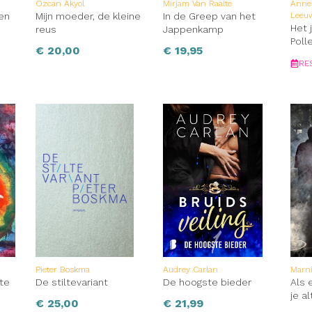
Özcan Akyol
Mirjam Van Raalte
Anne
en
Mijn moeder, de kleine
In de Greep van het
Leeu
Het 
reus
Jappenkamp
Poll
€
20,00
€
19,95
RE
Pieter Boskma
Audrey Carlan
Marn
fte
De stiltevariant
De hoogste bieder
Als e
je al
€
25,00
€
21,99