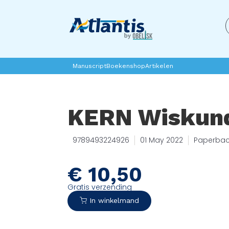
Manuscript
Boekenshop
Artikelen
KERN Wiskun
9789493224926
01 May 2022
Paperba
€
10,50
Gratis verzending
In winkelmand