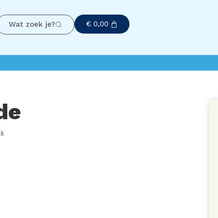
€
0,00
Wat zoek je?
de
ck