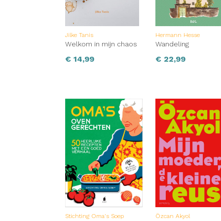
Jilke Tanis
Hermann Hesse
Welkom in mijn chaos
Wandeling
€
14,99
€
22,99
Stichting Oma's Soep
Özcan Akyol