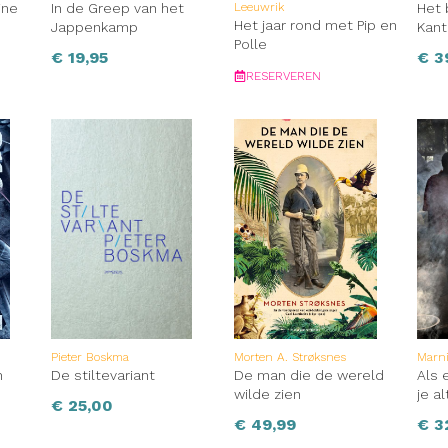
ine
In de Greep van het
Leeuwrik
Het 
Het jaar rond met Pip en
Jappenkamp
Kant
Polle
€
19,95
€
3
RESERVEREN
Pieter Boskma
Morten A. Strøksnes
Marn
n
De stiltevariant
De man die de wereld
Als e
wilde zien
je al
€
25,00
€
49,99
€
3