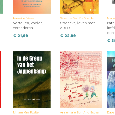
Harmina Visser
Séverine Van De Voorde
Manu
Vertellen, voelen,
Stressvrij leven met
Patr
veranderen
ADHD
lief
een 
€
21,99
€
22,99
€
3
Mirjam Van Raalte
Annemarie Bon And Esther
Dave