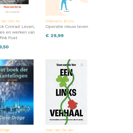
 Van Der Aa
Dillemans, Bruno
ick Conrad. Leven,
Operatie nieuw leven
des en werken van
€
29,99
Pink Poet
9,50
 Dröge
Coen Van De Ven