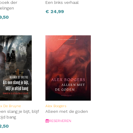
boek der
Een links verhaal
elingen
€
24,99
9,50
ix De Bruyne
Alex Boogers
en slang je bijt, blijf
Alleen met de goden
tijd bang
RESERVEREN
2,50