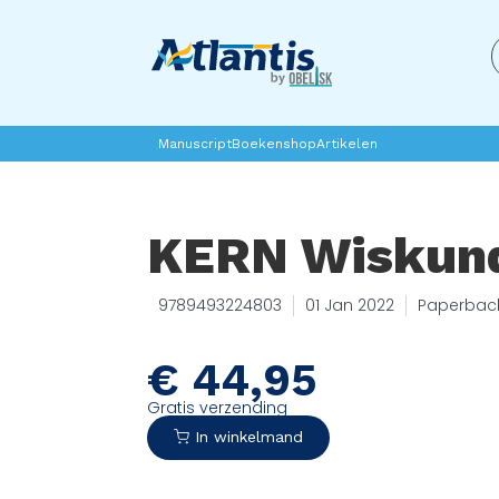
Manuscript
Boekenshop
Artikelen
KERN Wiskun
9789493224803
01 Jan 2022
Paperbac
€
44,95
Gratis verzending
In winkelmand