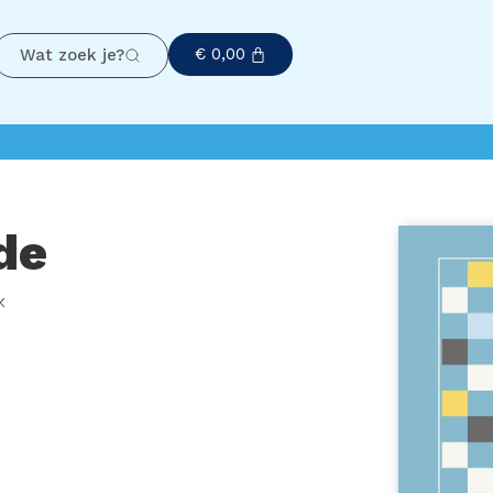
€
0,00
Wat zoek je?
de
k