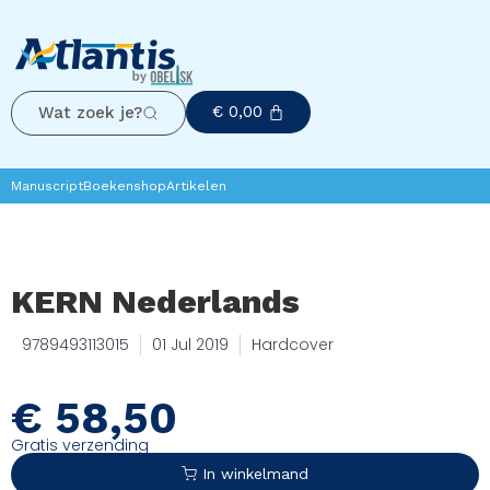
€
0,00
Wat zoek je?
Manuscript
Boekenshop
Artikelen
KERN Nederlands
9789493113015
01 Jul 2019
Hardcover
€
58,50
Gratis verzending
In winkelmand