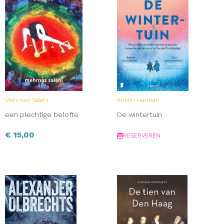
Mehrnaz Salehi
Kristin Hannah
een plechtige belofte
De wintertuin
€
15,00
RESERVEREN