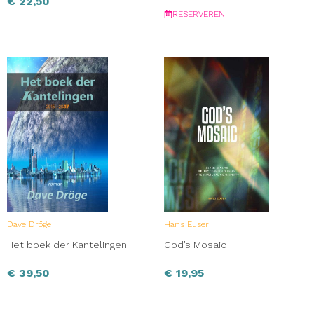
€
22,50
RESERVEREN
Dave Dröge
Hans Euser
Het boek der Kantelingen
God’s Mosaic
€
39,50
€
19,95