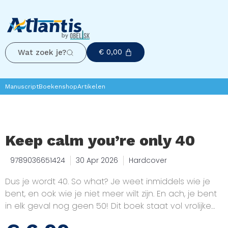
€
0,00
Wat zoek je?
Manuscript
Boekenshop
Artikelen
Keep calm you’re only 40
9789036651424
30 Apr 2026
Hardcover
Dus je wordt 40. So what? Je weet inmiddels wie je
bent, en ook wie je niet meer wilt zijn. En ach, je bent
in elk geval nog geen 50! Dit boek staat vol vrolijke
citaten die je helpen je schouders op te halen en de