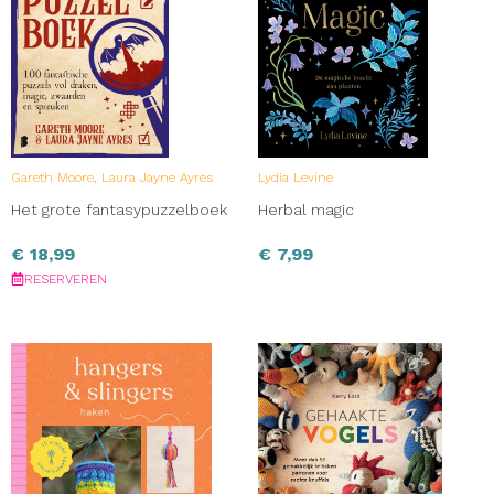
Gareth Moore, Laura Jayne Ayres
Lydia Levine
Het grote fantasypuzzelboek
Herbal magic
€
18,99
€
7,99
RESERVEREN