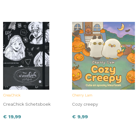
CreaChick
Cherry Lam
CreaChick Schetsboek
Cozy creepy
€
19,99
€
9,99