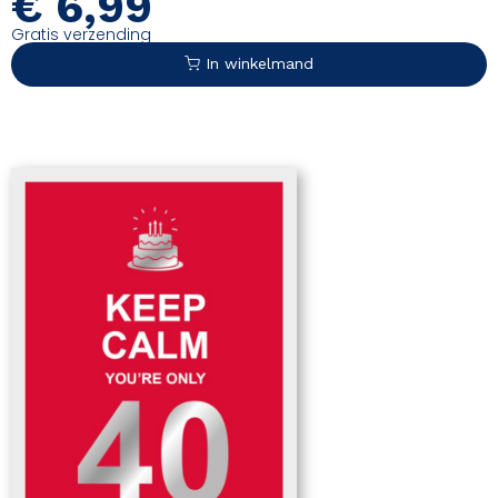
€
6,99
kaarsjes uit te blazen. En ondertussen: keep calm.
Gratis verzending
In winkelmand