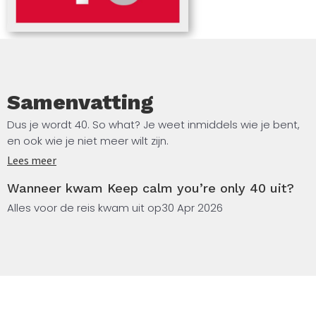
Samenvatting
Dus je wordt 40. So what? Je weet inmiddels wie je bent,
en ook wie je niet meer wilt zijn.
Lees meer
En ach, je bent in elk geval nog geen 50! Dit boek staat vol
Wanneer kwam Keep calm you’re only 40 uit?
vrolijke citaten die je helpen je schouders op te halen en
de kaarsjes uit te blazen. En ondertussen: keep calm.
Alles voor de reis kwam uit op
30 Apr 2026