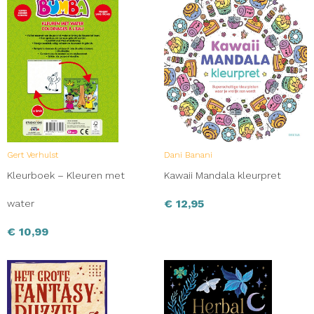
Gert Verhulst
Dani Banani
Kleurboek – Kleuren met
Kawaii Mandala kleurpret
€
12,95
water
€
10,99