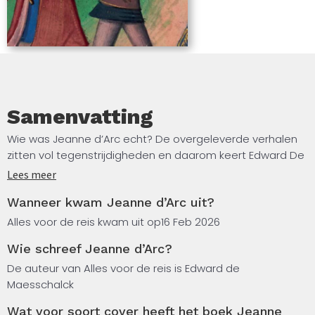
colleges. Trefpunt van intellectueel leven in de
Nederlanden (1425-1797), Moed en tegenspoed.
Edelvrouwen in de Bourgondische tijd, en De
hertogen van Brabant (640-1430).
Samenvatting
Wie was Jeanne d’Arc echt? De overgeleverde verhalen
zitten vol tegenstrijdigheden en daarom keert Edward De
Maesschalck terug naar de bronnen, die vaak in het Latijn
Lees meer
zijn opgesteld: het proces tegen Jeanne d’Arc uit 1431,
Wanneer kwam Jeanne d’Arc uit?
maar ook het latere proces van eerherstel uit 1456. Zo
reconstrueert hij het onwaarschijnlijke verhaal over de
Alles voor de reis kwam uit op
16 Feb 2026
wijze waarop een jong boerenmeisje erin slaagt de
Wie schreef Jeanne d’Arc?
oorlog tussen Engeland en Frankrijk een andere wending
te geven.
De auteur van Alles voor de reis is Edward de
Maesschalck
Hoe ze in 1430 in Compiègne wordt gevangengenomen
Wat voor soort cover heeft het boek Jeanne