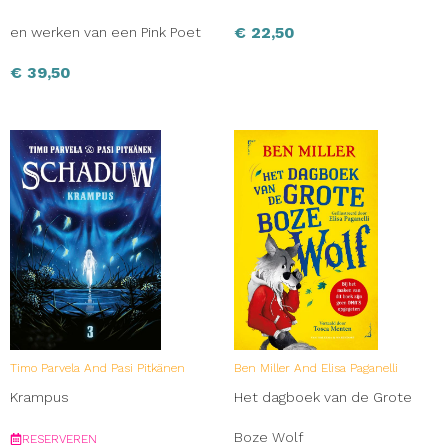
€
22,50
en werken van een Pink Poet
€
39,50
Timo Parvela And Pasi Pitkänen
Ben Miller And Elisa Paganelli
Krampus
Het dagboek van de Grote
Boze Wolf
RESERVEREN