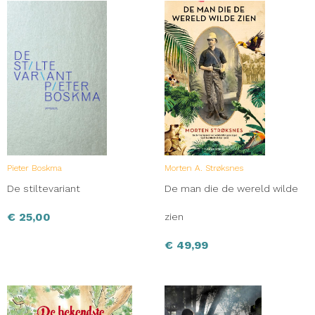
Pieter Boskma
Morten A. Strøksnes
De stiltevariant
De man die de wereld wilde
€
25,00
zien
€
49,99