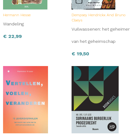
Hermann Hesse
Dempsey Hendrickx And Bruno
Claeys
Wandeling
Vuilwassenen: het geheimer
€
22,99
van het geheimschap
€
19,50