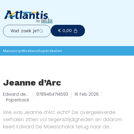
€
0,00
Wat zoek je?
Manuscript
Boekenshop
Artikelen
Jeanne d’Arc
Edward de
9789464714593
16 Feb 2026
Maesschalc
Paperback
k
Wie was Jeanne d’Arc echt? De overgeleverde
verhalen zitten vol tegenstrijdigheden en daarom
keert Edward De Maesschalck terug naar de
bronnen, die vaak in het Latijn zijn opgesteld: het