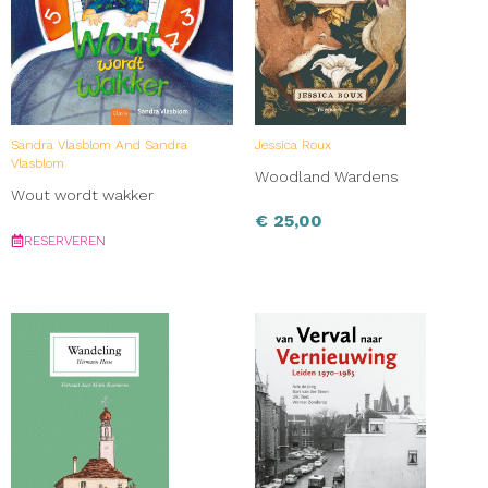
Sandra Vlasblom And Sandra
Jessica Roux
Vlasblom
Woodland Wardens
Wout wordt wakker
€
25,00
RESERVEREN