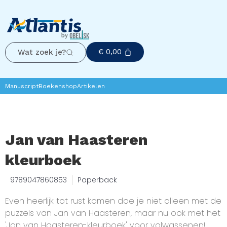
€
0,00
Wat zoek je?
Manuscript
Boekenshop
Artikelen
Jan van Haasteren
kleurboek
9789047860853
Paperback
Even heerlijk tot rust komen doe je niet alleen met de
puzzels van Jan van Haasteren, maar nu ook met het
'Jan van Haasteren-kleurboek' voor volwassenen!