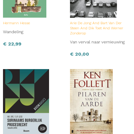
Hermann Hesse
Arie De Jong And Bart Van Der
Steen And Dik Toet And Werner
Wandeling
Zonderop
Van verval naar vernieuwing
€
22,99
€
20,00