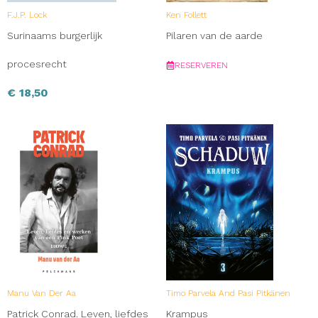
F.J.P. Lock
Ken Follett
Surinaams burgerlijk
Pilaren van de aarde
procesrecht
RESERVEREN
€
18,50
Manu Van Der Aa
Timo Parvela And Pasi Pitkänen
Patrick Conrad. Leven, liefdes
Krampus