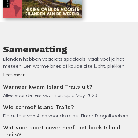
Samenvatting
Eilanden hebben vaak iets speciaals. Vaak voel je het
meteen. Een warme bries of koude zilte lucht, plekken
waar de tijd nog stilt lijkt te staan.
Lees meer
Wanneer kwam Island Trails uit?
En niet te vergeten: dé plek voor onvergetelijke
langeafstandswandelingen. Elke dag is bijzonder op de
Alles voor de reis kwam uit op
15 May 2026
eilanden in dit boek. Slapen in een tent met uitzicht op
Wie schreef Island Trails?
een bijna 4000 meter hoge vulkaan.
De auteur van Alles voor de reis is Elmar Teegelbeckers
Lopen langs een kustlijn met prachtige vergezichten over
Wat voor soort cover heeft het boek Island
zee tot hiken door een subtropisch bos. Levendige
Trails?
vissersdorpjes maar ook een eindeloze stilte. In dit boek