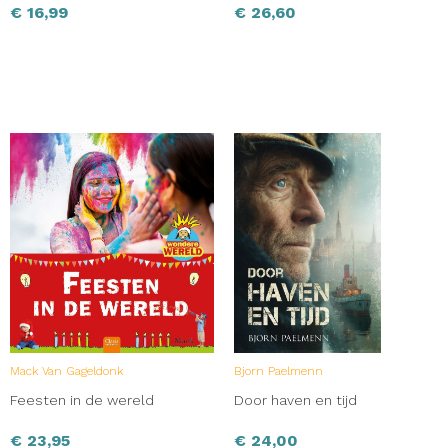
€
16,99
€
26,60
Mack Van Gageldonk
Bjorn Paelmenn
Feesten in de wereld
Door haven en tijd
€
23,95
€
24,00