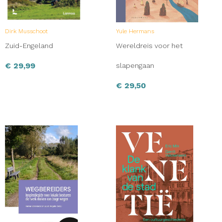
Dirk Musschoot
Yule Hermans
Zuid-Engeland
Wereldreis voor het
€
29,99
slapengaan
€
29,50