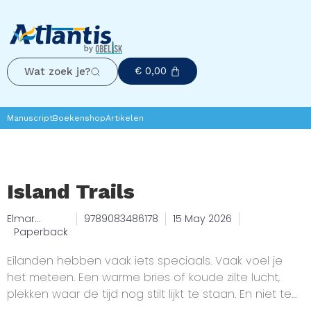
€
0,00
Wat zoek je?
Manuscript
Boekenshop
Artikelen
Island Trails
Elmar
9789083486178
15 May 2026
Teegelbeck
Paperback
ers
Eilanden hebben vaak iets speciaals. Vaak voel je
het meteen. Een warme bries of koude zilte lucht,
plekken waar de tijd nog stilt lijkt te staan. En niet te
vergeten: dé plek voor onvergetelijke