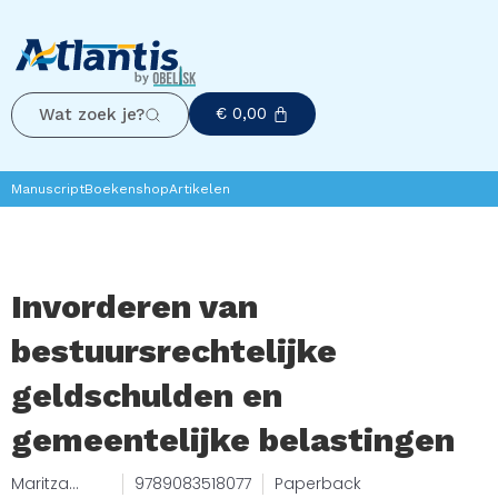
€
0,00
Wat zoek je?
Manuscript
Boekenshop
Artikelen
Invorderen van
bestuursrechtelijke
geldschulden en
gemeentelijke belastingen
Maritza
9789083518077
Paperback