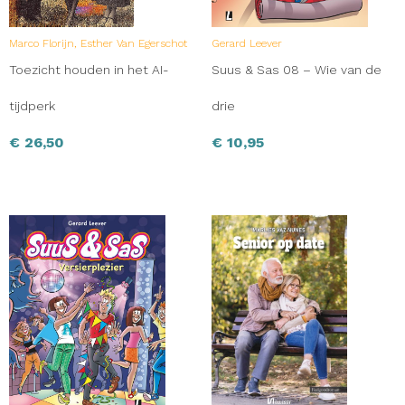
Marco Florijn, Esther Van Egerschot
Gerard Leever
Toezicht houden in het AI-
Suus & Sas 08 – Wie van de
tijdperk
drie
€
26,50
€
10,95