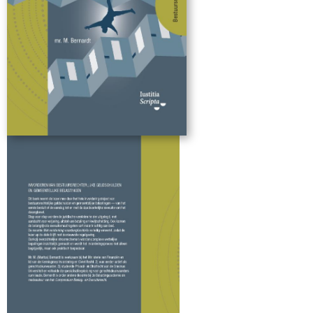
maar krachtig aan bod. De recente Wet versterking
waarborgfunctie is volledig verwerkt, zodat de lezer
up-to-date blijft met de nieuwste regelgeving.
Dankzij overzichtelijke stroomschema’s worden
complexe wettelijke bepalingen inzichtelijk gemaakt
en wordt het invorderingsproces niet alleen
begrijpelijk, maar ook praktisch toepasbaar.