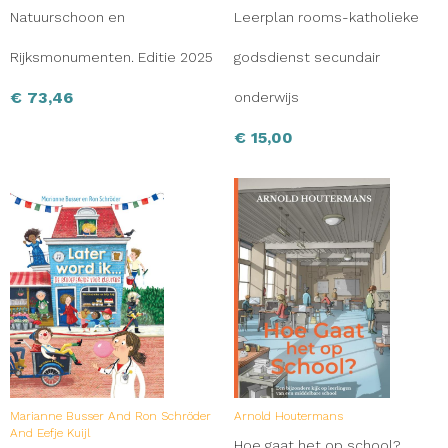
Natuurschoon en
Leerplan rooms-katholieke
Rijksmonumenten. Editie 2025
godsdienst secundair
€
73,46
onderwijs
€
15,00
Marianne Busser And Ron Schröder
Arnold Houtermans
And Eefje Kuijl
Hoe gaat het op school?