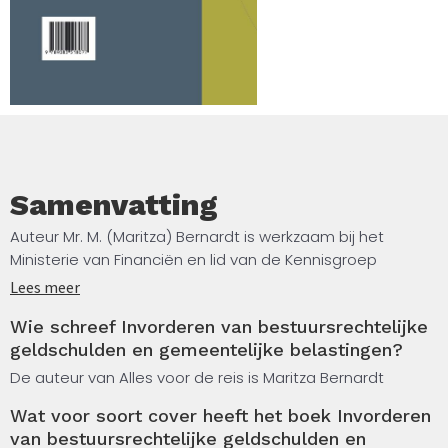
Samenvatting
Auteur Mr. M. (Maritza) Bernardt is werkzaam bij het
Ministerie van Financiën en lid van de Kennisgroep
Invordering en Civiel Recht.
Lees meer
Wie schreef Invorderen van bestuursrechtelijke
Zij was eerder actief als gerechtsdeurwaarder. Zij
geldschulden en gemeentelijke belastingen?
studeerde Privaat- en Strafrecht aan de Erasmus
Universiteit en voltooide de specialisatieopleiding voor
De auteur van Alles voor de reis is Maritza Bernardt
gerechtsdeurwaarders cum laude. Bernardt is onder
Wat voor soort cover heeft het boek Invorderen
andere docente bij de Belastingacademie en
van bestuursrechtelijke geldschulden en
medeauteur van het Compendium Beslag- en