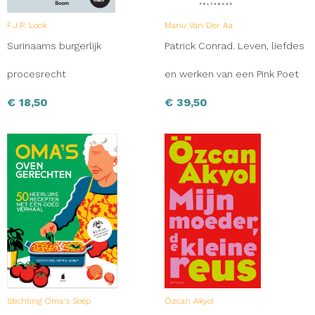
F.J.P. Lock
Manu Van Der Aa
Surinaams burgerlijk
Patrick Conrad. Leven, liefdes
procesrecht
en werken van een Pink Poet
€
18,50
€
39,50
Stichting Oma's Soep
Özcan Akyol