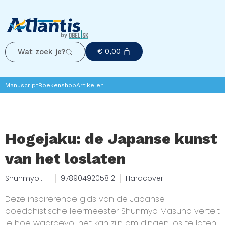
€
0,00
Wat zoek je?
Manuscript
Boekenshop
Artikelen
Hogejaku: de Japanse kunst
van het loslaten
Shunmyo
9789049205812
Hardcover
Masuno
Deze inspirerende gids van de Japanse
boeddhistische leermeester Shunmyo Masuno vertelt
je hoe waardevol het kan zijn om dingen los te laten