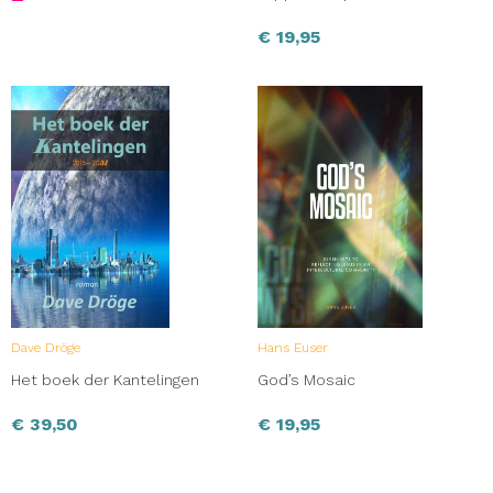
€
19,95
Dave Dröge
Hans Euser
Het boek der Kantelingen
God’s Mosaic
€
39,50
€
19,95