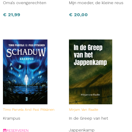
Oma’s ovengerechten
Mijn moeder, de kleine reus
€
21,99
€
20,00
Timo Parvela And Pasi Pitkänen
Mirjam Van Raalte
Krampus
In de Greep van het
Jappenkamp
RESERVEREN