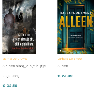
Marnix De Bruyne
Barbara De Smedt
Als een slang je bijt, blijf je
Alleen
€
23,99
altijd bang
€
32,50