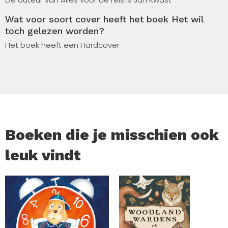
ordenen in een bundel.
Wat voor soort cover heeft het boek Het wil
toch gelezen worden?
De bundel bevat ook een aantal plezierdichten en
(Engelse) songteksten.
Het boek heeft een Hardcover
Boeken die je misschien ook
leuk vindt