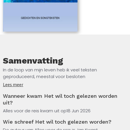
Samenvatting
In de loop van mijn leven heb ik veel teksten
geproduceerd, meestal voor besloten
cabaretvoorstellingen. Van de gedichten zijn een aantal
Lees meer
al eerder verschenen in plaatselijke media (o.a. Enschede
Wanneer kwam Het wil toch gelezen worden
boek, Krantjuweel, en Geen Dag Zonder Gedicht), maar
uit?
de andere hield ik voor mezelf.
Alles voor de reis kwam uit op
18 Jun 2026
Zijn het echt gedichten geworden of zijn het ‘maar’
Wie schreef Het wil toch gelezen worden?
notities, ideeën? Die vraag is alleen op te lossen door ze
te laten lezen. Daarom heb ik besloten ze toch te
De auteur van Alles voor de reis is Jan Kwast