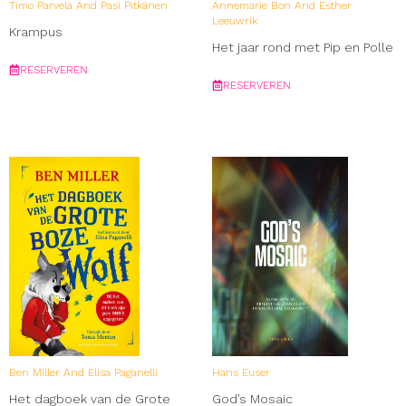
Timo Parvela And Pasi Pitkänen
Annemarie Bon And Esther
Leeuwrik
Krampus
Het jaar rond met Pip en Polle
RESERVEREN
RESERVEREN
Ben Miller And Elisa Paganelli
Hans Euser
Het dagboek van de Grote
God’s Mosaic