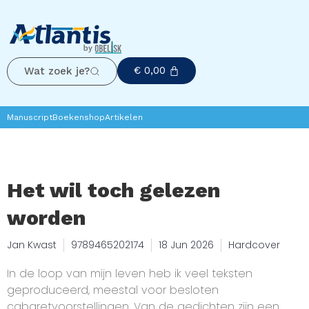
€
0,00
Wat zoek je?
Manuscript
Boekenshop
Artikelen
Het wil toch gelezen
worden
Jan Kwast
9789465202174
18 Jun 2026
Hardcover
In de loop van mijn leven heb ik veel teksten
geproduceerd, meestal voor besloten
cabaretvoorstellingen. Van de gedichten zijn een