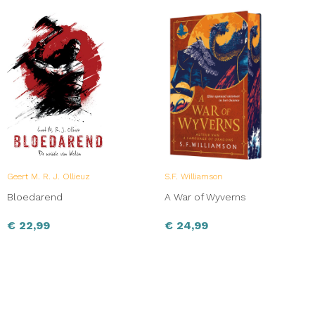
Geert M. R. J. Ollieuz
S.F. Williamson
Bloedarend
A War of Wyverns
€
22,99
€
24,99