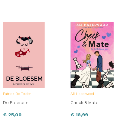
Patrick De Telder
Ali Hazelwood
De Bloesem
Check & Mate
€
25,00
€
18,99