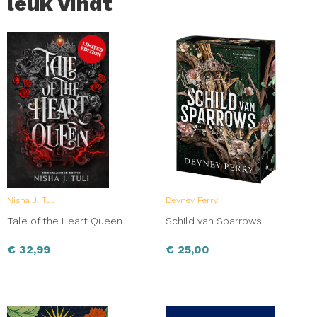
leuk vindt
Nisha J. Tuli
Devney Perry
Tale of the Heart Queen
Schild van Sparrows
€
32,99
€
25,00