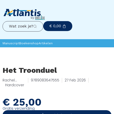
€
0,00
Wat zoek je?
Manuscript
Boekenshop
Artikelen
Het Troonduel
Rachel
9789083647555
27 Feb 2026
Elisabeth
Hardcover
€
25,00
Gratis verzending