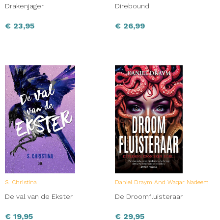
Drakenjager
Direbound
€
23,95
€
26,99
S. Christina
Daniel Draym And Waqar Nadeem
De val van de Ekster
De Droomfluisteraar
€
19,95
€
29,95