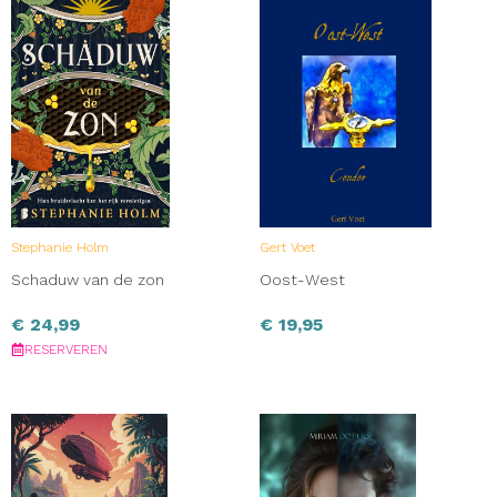
Stephanie Holm
Gert Voet
Schaduw van de zon
Oost-West
€
24,99
€
19,95
RESERVEREN