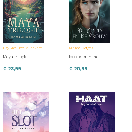
Hay Van Den Munckhof
Miriam Ootjers
Maya trilogie
Isolde en Anna
€
23,99
€
20,99