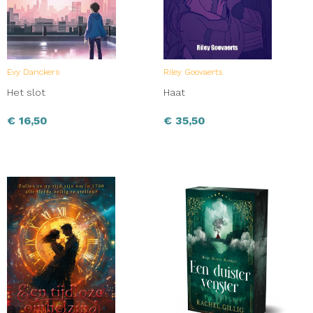
Evy Danckers
Riley Goovaerts
Het slot
Haat
€
16,50
€
35,50