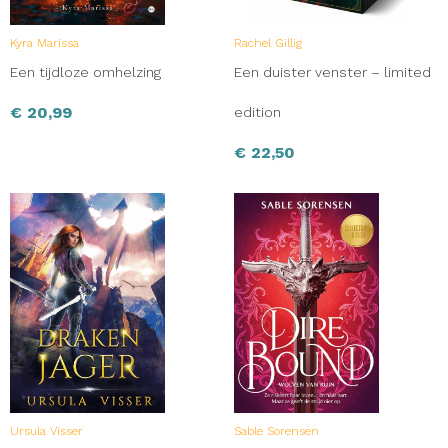
Kyra Marissa
Rachel Gillig
Een tijdloze omhelzing
Een duister venster – limited
€
20,99
edition
€
22,50
Ursula Visser
Sable Sorensen