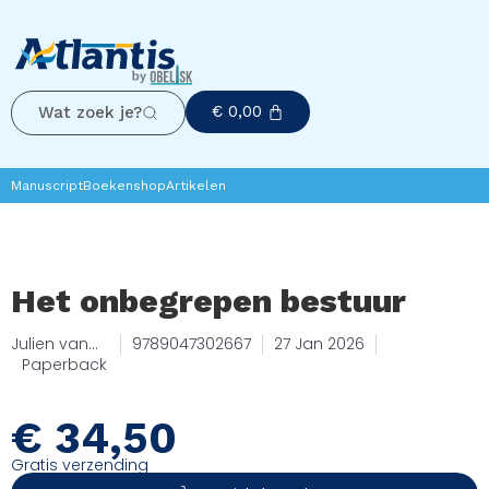
€
0,00
Wat zoek je?
Manuscript
Boekenshop
Artikelen
Het onbegrepen bestuur
Julien van
9789047302667
27 Jan 2026
Ostaaijen
Paperback
€
34,50
Gratis verzending