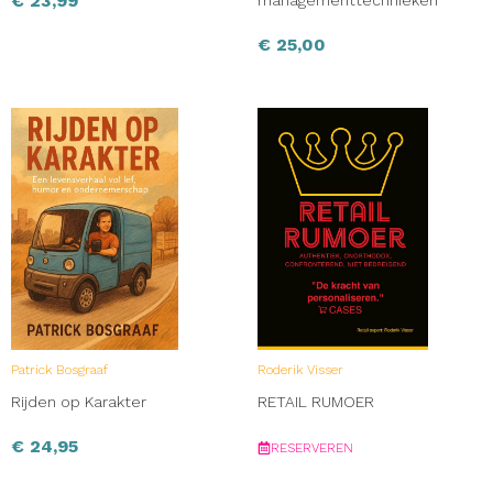
€
23,99
managementtechnieken
€
25,00
Patrick Bosgraaf
Roderik Visser
Rijden op Karakter
RETAIL RUMOER
€
24,95
RESERVEREN