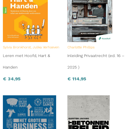
Sylvia Bronkhorst, Julika Verhoeven
Charlotte Phillips
Leren met Hoofd, Hart &
Inleiding Privaatrecht (ed. 16 –
Handen
2025 )
€
34,95
€
114,95