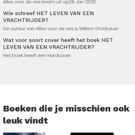
toegelegd om iets van de geschiedenis en historie te
Alles voor de reis kwam uit op
28 Jan 2026
vermelden over de omgeving waar ik mij op dat moment
Wie schreef HET LEVEN VAN EEN
bevond, alsmede een wat levensbeschouwende
VRACHTRIJDER?
interpretatie mijnerzijds. Wederom een deel waarbij ik
probeer de lezer enig inzicht te geven in het wel en wee,
De auteur van Alles voor de reis is Willem Grünbauer
van het leven van, een doorgaans eenzame vrachtrijder.
Wat voor soort cover heeft het boek HET
LEVEN VAN EEN VRACHTRIJDER?
Het boek heeft een Hardcover
Boeken die je misschien ook
leuk vindt