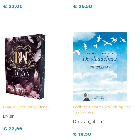
€
23,00
€
26,50
Charlie Jules, Stacy Stone
Godfried Bomans And Khing Thé
Tjong-Khing
Dylan
De vleugelman
€
22,99
€
18,50