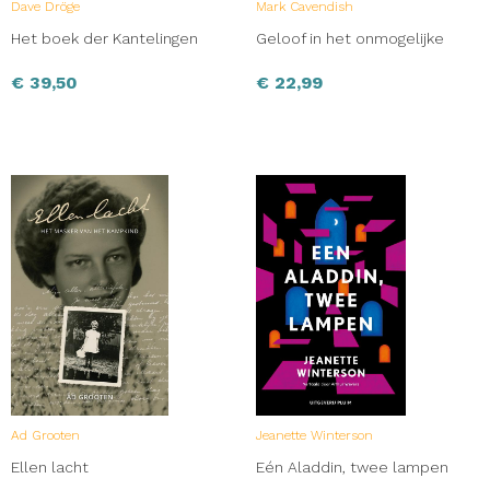
Dave Dröge
Mark Cavendish
Het boek der Kantelingen
Geloof in het onmogelijke
€
39,50
€
22,99
Ad Grooten
Jeanette Winterson
Ellen lacht
Eén Aladdin, twee lampen