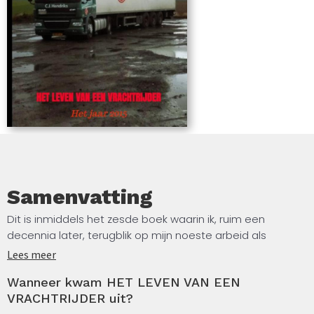
Samenvatting
Dit is inmiddels het zesde boek waarin ik, ruim een
decennia later, terugblik op mijn noeste arbeid als
internationaal vrachtrijder, in de volksmond ook wel
Lees meer
trucker of truckchauffeur genoemd. Omdat in de eerdere
Wanneer kwam HET LEVEN VAN EEN
boeken ruimschoots te lezen is hoe en welke, doorgaan
VRACHTRIJDER uit?
snelwegmijdende routes ik reed, heb ik mij in 2015 meer