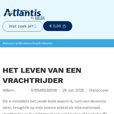
€
0,00
Wat zoek je?
Manuscript
Boekenshop
Artikelen
HET LEVEN VAN EEN
VRACHTRIJDER
Willem
9789465383118
28 Jan 2026
Hardcover
Grünbauer
Dit is inmiddels het zesde boek waarin ik, ruim een decennia
later, terugblik op mijn noeste arbeid als internationaal
vrachtrijder, in de volksmond ook wel trucker of truckchauffeur