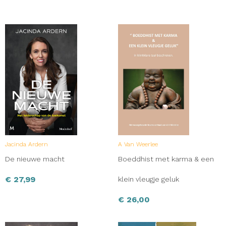
Jacinda Ardern
A Van Weerlee
De nieuwe macht
Boeddhist met karma & een
€
27,99
klein vleugje geluk
€
26,00