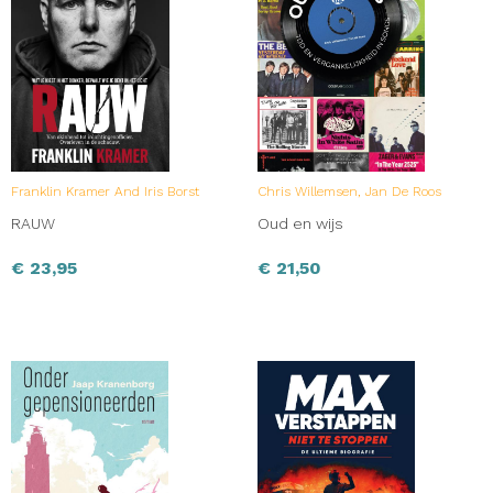
Franklin Kramer And Iris Borst
Chris Willemsen, Jan De Roos
RAUW
Oud en wijs
€
23,95
€
21,50