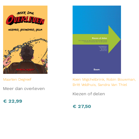
Maarten Degreef
Koen Migchelbrink, Robin Bouwman,
Britt Veldhuis, Sandra Van Thiel
Meer dan overleven
Kiezen of delen
€
22,99
€
27,50