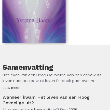
Samenvatting
Het leven van een Hoog Gevoelige Van een onbewust
leven naar een bewust leven Dit boek gaat over het
leven van Hoog Gevoelige mensen. Ook wel HSP
Lees meer
genoemd. High Sensitive Person.
Wanneer kwam Het leven van een Hoog
Gevoelige uit?
Als je niet weet dat je Hoog Gevoelig bent of dat wel
weet maar je niet weet hoe je hier mee om moet gaan,
Alles voor de reis kwam uit op
17 Dec 2025