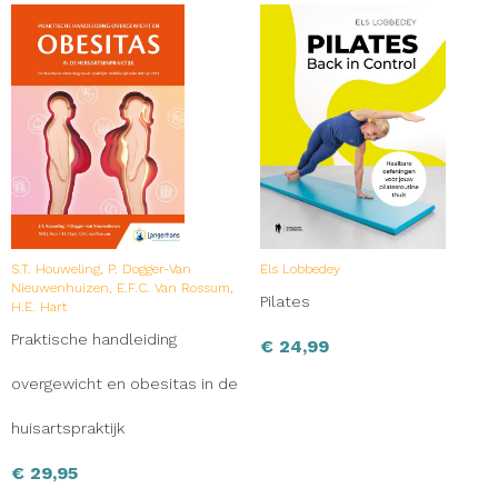
S.T. Houweling, P. Dogger-Van
Els Lobbedey
Nieuwenhuizen, E.F.C. Van Rossum,
Pilates
H.E. Hart
Praktische handleiding
€
24,99
overgewicht en obesitas in de
huisartspraktijk
€
29,95