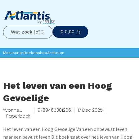
€
0,00
Wat zoek je?
Manuscript
Boekenshop
Artikelen
Het leven van een Hoog
Gevoelige
Yvonne
9789465381206
17 Dec 2025
Baank
Paperback
Het leven van een Hoog Gevoelige Van een onbewust leven
naar een bewust leven Dit boek gaat over het leven van Hoog