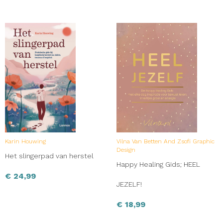
Karin Houwing
Vilna Van Betten And Zsofi Graphic
Design
Het slingerpad van herstel
Happy Healing Gids; HEEL
€
24,99
JEZELF!
€
18,99