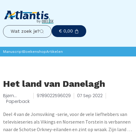
€
0,00
Wat zoek je?
Manuscript
Boekenshop
Artikelen
Het land van Danelagh
Bjørn
9789022596029
07 Sep 2022
Andreas
Paperback
Bull-Hansen
Deel 4 van de Jomsviking -serie, voor de vele liefhebbers van
televisieseries als Vikings en Norsemen Torstein is verbannen
naar de Schotse Orkney-eilanden en zint op wraak. Zijn land in