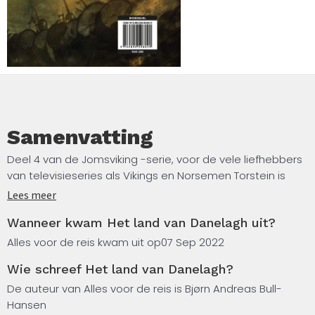
Samenvatting
Deel 4 van de Jomsviking -serie, voor de vele liefhebbers
van televisieseries als Vikings en Norsemen Torstein is
verbannen naar de Schotse Orkney-eilanden en zint op
Lees meer
wraak. Zijn land in Vingulmork is op wrede wijze van hem
Wanneer kwam Het land van Danelagh uit?
afgenomen door Ros, de moordenaar van zijn vader.
Samen met zijn mannen reist hij naar Canterbury: hij
Alles voor de reis kwam uit op
07 Sep 2022
hoopt dat de monniken daar – vrijwillig of desnoods met
Wie schreef Het land van Danelagh?
het zwaard op de keel – zijn ernstig gewonde zoon
kunnen genezen.
De auteur van Alles voor de reis is Bjørn Andreas Bull-
Hansen