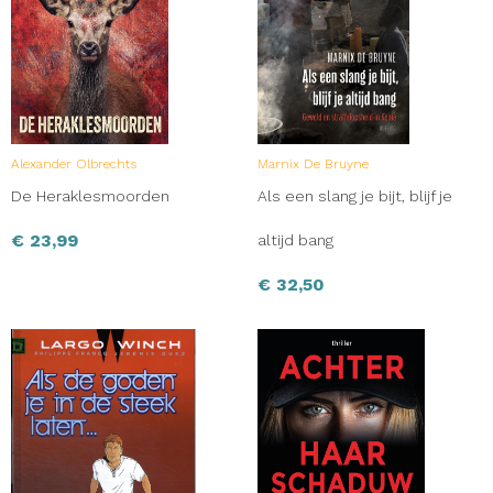
Alexander Olbrechts
Marnix De Bruyne
De Heraklesmoorden
Als een slang je bijt, blijf je
€
23,99
altijd bang
€
32,50