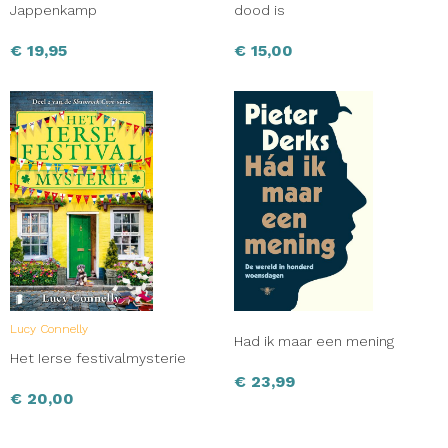
Jappenkamp
dood is
€
19,95
€
15,00
Lucy Connelly
Had ik maar een mening
Het Ierse festivalmysterie
€
23,99
€
20,00