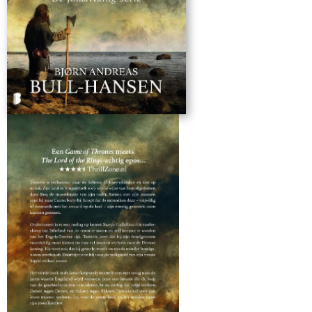
verhaal over de groei naar volwassenheid. Absoluut een
aanrader.’ NBD Biblion ‘Bull-Hansen weet het allemaal
fantastisch op papier te zetten, hij heeft zo veel kennis dat
het allemaal klopt en aanvoelt alsof je echt in die tijd bent.
Een dijk van een boek.’ **** ThrillZone.nl ‘Dit is verreweg het
allerbeste boek dat ik over Vikingen heb gelezen.’ ****
Hebban.nl