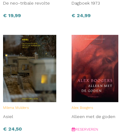
De neo-tribale revolte
Dagboek 1973
€
19,99
€
24,99
Milena Mulders
Alex Boogers
Asiel
Alleen met de goden
€
24,50
RESERVEREN