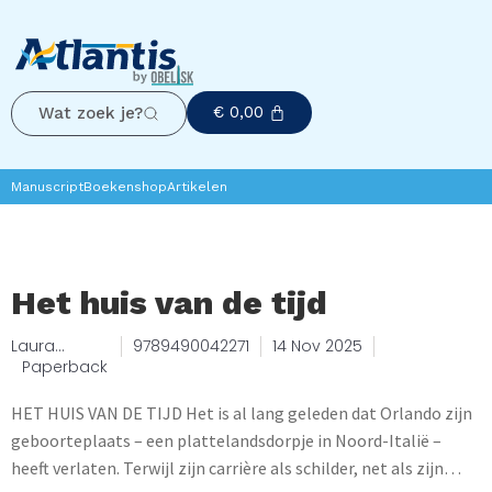
€
0,00
Wat zoek je?
Manuscript
Boekenshop
Artikelen
Het huis van de tijd
Laura
9789490042271
14 Nov 2025
Mancinelli
Paperback
HET HUIS VAN DE TIJD Het is al lang geleden dat Orlando zijn
geboorteplaats – een plattelandsdorpje in Noord-Italië –
heeft verlaten. Terwijl zijn carrière als schilder, net als zijn