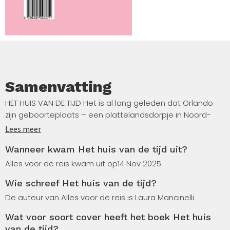
Samenvatting
HET HUIS VAN DE TIJD Het is al lang geleden dat Orlando
zijn geboorteplaats – een plattelandsdorpje in Noord-
Italië – heeft verlaten. Terwijl zijn carrière als schilder, net
Lees meer
als zijn persoonlijke leven, in een soort lethargie is geraakt,
Wanneer kwam Het huis van de tijd uit?
reist hij op een dag voor een administratieve formaliteit
terug naar de plek van zijn jeugd. Daar ziet hij dat het
Alles voor de reis kwam uit op
14 Nov 2025
oude roze huis van zijn schooljuf te koop staat en in een
Wie schreef Het huis van de tijd?
opwelling, zonder te weten waarom, besluit hij het te
kopen.
De auteur van Alles voor de reis is Laura Mancinelli
Wat voor soort cover heeft het boek Het huis
Vanaf dat moment doen er zich vreemde
van de tijd?