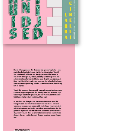
literatuur verbonden aan de Università Ca’ Foscari in Venetië.
Ze vertaalde het Nibelungenlied en Tristan in het Italiaans, en
was nauw bevriend met de Triëstse schrijver en germanist
Claudio Magris. Laura Mancinelli heeft een omvangrijk literair
oeuvre op haar naam staan. Ze ontving prestigieuze literaire
prijzen als de Premio Citt à di Roma, Premio Rapallo en
Premio Cesare Pavese. In 2005 werd ze onderscheiden met de
Ordine al Merito della Repubblica Italiana, de hoogste
ridderorde van Italië.