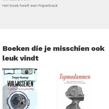
Dit boek laat je zien hoe schaak niet alleen een spel is,
Het boek heeft een Paperback
maar een manier van denken die je elke partij verder
brengt.
Boeken die je misschien ook
leuk vindt