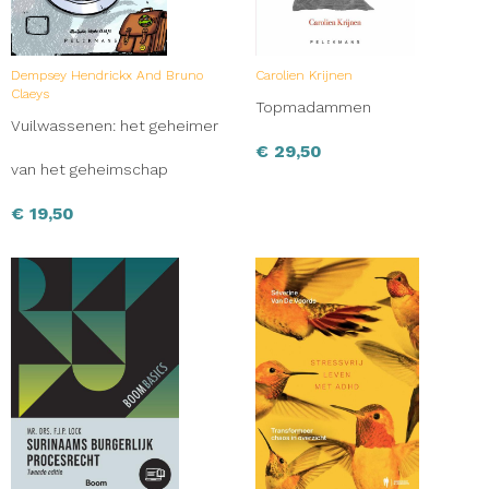
Dempsey Hendrickx And Bruno
Carolien Krijnen
Claeys
Topmadammen
Vuilwassenen: het geheimer
€
29,50
van het geheimschap
€
19,50