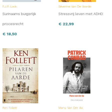
F.J.P. Lock
Séverine Van De Voorde
Surinaams burgerlijk
Stressvrij leven met ADHD
€
22,99
procesrecht
€
18,50
Ken Follett
Manu Van Der Aa