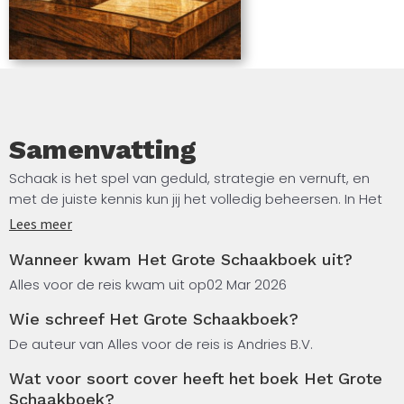
Samenvatting
Schaak is het spel van geduld, strategie en vernuft, en
met de juiste kennis kun jij het volledig beheersen. In Het
Grote Schaakboek ontdek je alles wat je nodig hebt om
Lees meer
het schaakspel van grond af aan te begrijpen en stap
Wanneer kwam Het Grote Schaakboek uit?
voor stap te verbeteren. Je leert hoe je een sterke
opening opbouwt, hoe je het middenspel tactisch
Alles voor de reis kwam uit op
02 Mar 2026
benadert en hoe je in het eindspel het verschil maakt.
Wie schreef Het Grote Schaakboek?
Van de basisregels tot gevorderde strategieën: elk
De auteur van Alles voor de reis is Andries B.V.
onderdeel van het spel komt aan bod, toegankelijk
Wat voor soort cover heeft het boek Het Grote
uitgelegd voor zowel beginners als gevorderde spelers.
Schaakboek?