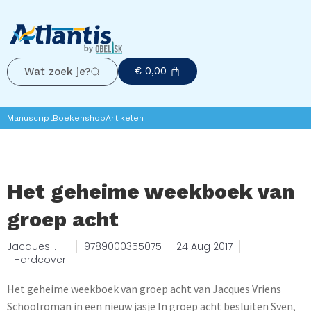
€
0,00
Wat zoek je?
Manuscript
Boekenshop
Artikelen
Het geheime weekboek van
groep acht
Jacques
9789000355075
24 Aug 2017
Vriens
Hardcover
Het geheime weekboek van groep acht van Jacques Vriens
Schoolroman in een nieuw jasje In groep acht besluiten Sven,