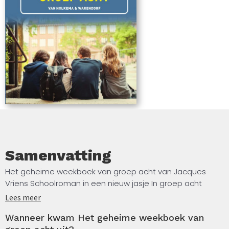
met groep acht! Die rotschool met die fijne klas Achtste-
groepers huilen niet Een stelletje mooie vrienden
Samenvatting
Het geheime weekboek van groep acht van Jacques
Vriens Schoolroman in een nieuw jasje In groep acht
besluiten Sven, Rachelle, Thomas en Janneke een geheim
Lees meer
afscheidscadeau te maken voor hun klasgenoten: ze
Wanneer kwam Het geheime weekboek van
gaan dit schooljaar een weekboek bijhouden. Elke week