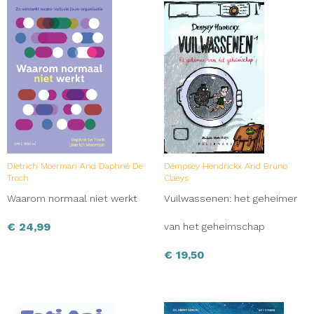
Dietrich Moerman And Daphné De
Dempsey Hendrickx And Bruno
Troch
Claeys
Waarom normaal niet werkt
Vuilwassenen: het geheimer
€
24,99
van het geheimschap
€
19,50