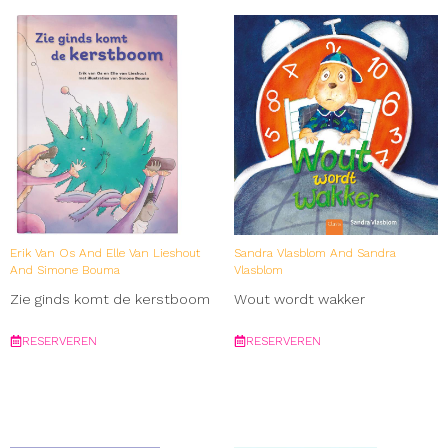
acht! Die rotschool met die fijne klas Achtste-groepers
huilen niet Een stelletje mooie vrienden
Erik Van Os And Elle Van Lieshout
Sandra Vlasblom And Sandra
And Simone Bouma
Vlasblom
Zie ginds komt de kerstboom
Wout wordt wakker
RESERVEREN
RESERVEREN