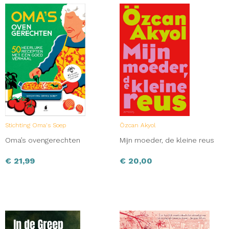
Stichting Oma's Soep
Özcan Akyol
Oma’s ovengerechten
Mijn moeder, de kleine reus
€
21,99
€
20,00