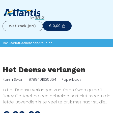
€
0,00
Wat zoek je?
Manuscript
Boekenshop
Artikelen
Het Deense verlangen
Karen Swan
9789401625654
Paperback
In Het Deense verlangen van Karen Swan gelooft
Darcy Cotterell na een gebroken hart niet meer in de
liefde. Bovendien is ze veel te druk met haar studie
kunstgeschiedenis in Kopenhagen om bezig te zijn