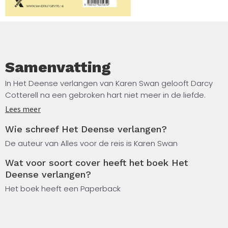
Samenvatting
In Het Deense verlangen van Karen Swan gelooft Darcy
Cotterell na een gebroken hart niet meer in de liefde.
Bovendien is ze veel te druk met haar studie
Lees meer
kunstgeschiedenis in Kopenhagen om bezig te zijn met
Wie schreef Het Deense verlangen?
daten. Maar dan regelt haar beste vriendin stiekem tóch
de ‘perfecte’ blind date voor haar.
De auteur van Alles voor de reis is Karen Swan
Wat voor soort cover heeft het boek Het
Niet veel later wordt achter een beroemd schilderij het
Deense verlangen?
portret van een onbekende vrouw ontdekt, dat weleens
van de beroemdste schilder van Denemarken zou kunnen
Het boek heeft een Paperback
zijn. Aan Darcy de taak om de identiteit van de vrouw op
het schilderij te achterhalen. Zonder enige aanwijzing
moet ze al haar onderzoeksvaardigheden inzetten om