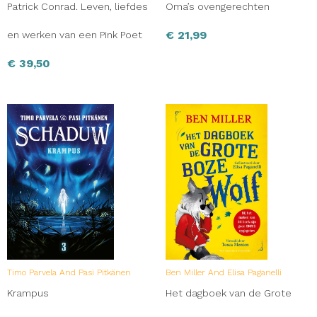
Patrick Conrad. Leven, liefdes
Oma’s ovengerechten
€
21,99
en werken van een Pink Poet
€
39,50
Timo Parvela And Pasi Pitkänen
Ben Miller And Elisa Paganelli
Krampus
Het dagboek van de Grote