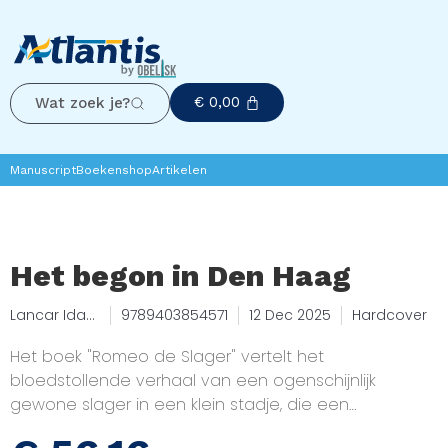
€
0,00
Wat zoek je?
Manuscript
Boekenshop
Artikelen
Het begon in Den Haag
Lancar Ida-
9789403854571
12 Dec 2025
Hardcover
Bagus
Het boek "Romeo de Slager" vertelt het
bloedstollende verhaal van een ogenschijnlijk
gewone slager in een klein stadje, die een
dubbelleven leidt. Na persoonlijke tragedies en