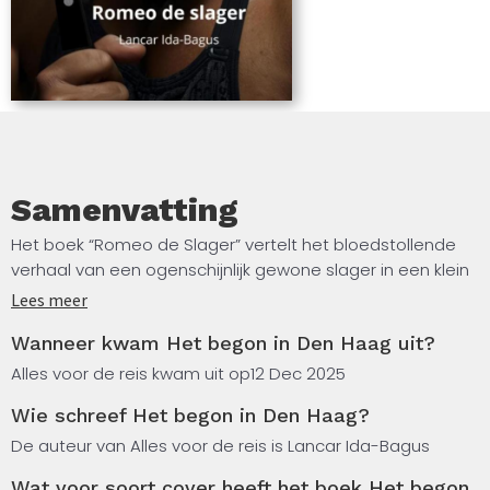
Samenvatting
Het boek “Romeo de Slager” vertelt het bloedstollende
verhaal van een ogenschijnlijk gewone slager in een klein
stadje, die een dubbelleven leidt. Na persoonlijke
Lees meer
tragedies en confrontaties met een falende rechtsstaat
Wanneer kwam Het begon in Den Haag uit?
besluit hij zelf recht te zetten wat misdadigers ongestraft
doen. Met zijn kennis van het slagersvak, strategisch
Alles voor de reis kwam uit op
12 Dec 2025
inzicht en uitzonderlijke vechtvaardigheden, waaronder
Wie schreef Het begon in Den Haag?
Pencak Silat, voert hij stille, nauwkeurig berekende acties
uit tegen criminelen die de wet ontlopen.
De auteur van Alles voor de reis is Lancar Ida-Bagus
Wat voor soort cover heeft het boek Het begon