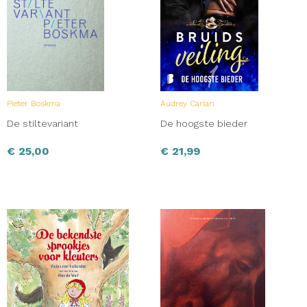
Pieter Boskma
Audrey Carlan
De stiltevariant
De hoogste bieder
€
25,00
€
21,99