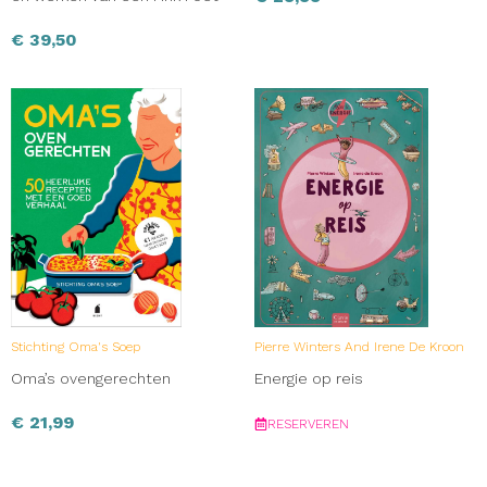
€
39,50
Stichting Oma's Soep
Pierre Winters And Irene De Kroon
Oma’s ovengerechten
Energie op reis
€
21,99
RESERVEREN