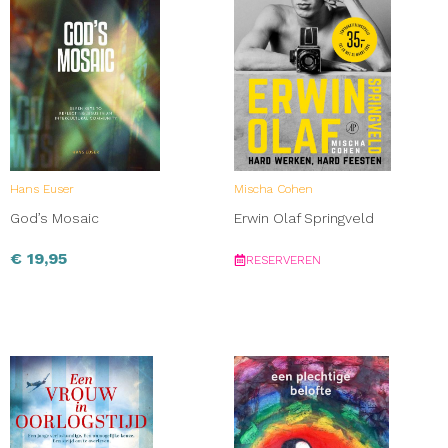
Hans Euser
Mischa Cohen
God’s Mosaic
Erwin Olaf Springveld
€
19,95
RESERVEREN