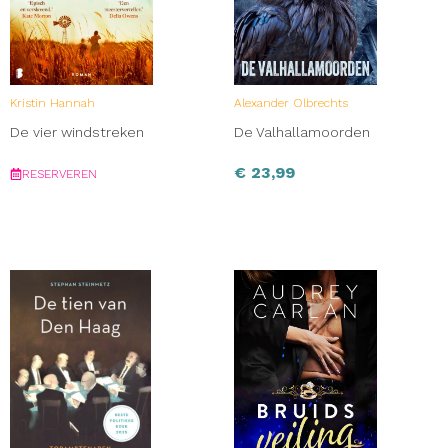
Kristin Hannah
Alexander Olbrechts
De vier windstreken
De Valhallamoorden
€
23,99
RESERVEREN