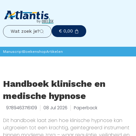
€
0,00
Wat zoek je?
Manuscript
Boekenshop
Artikelen
Handboek klinische en
medische hypnose
9789463716109
08 Jul 2026
Paperback
Dit handboek laat zien hoe klinische hypnose kan
uitgroeien tot een krachtig, geïntegreerd instrument
binnen moderne zorg – waar regulatie, veiligheid en