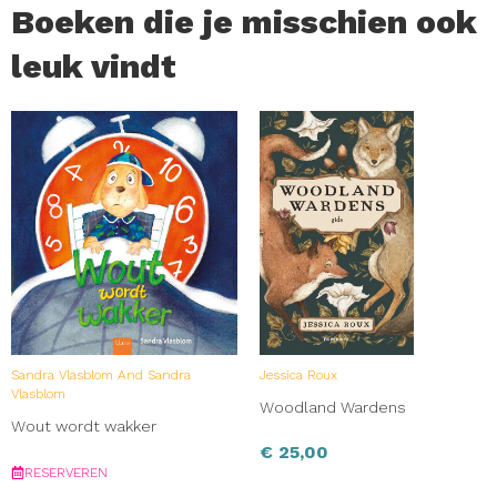
Boeken die je misschien ook
leuk vindt
Sandra Vlasblom And Sandra
Jessica Roux
Vlasblom
Woodland Wardens
Wout wordt wakker
€
25,00
RESERVEREN