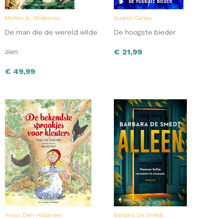
Morten A. Strøksnes
Audrey Carlan
De man die de wereld wilde
De hoogste bieder
€
21,99
zien
€
49,99
Vivian Den Hollander
Barbara De Smedt