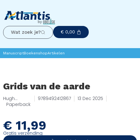
€
0,00
Wat zoek je?
Manuscript
Boekenshop
Artikelen
Grids van de aarde
Hugh
9789492412867
13 Dec 2025
Newman
Paperback
€
11,99
Gratis verzending