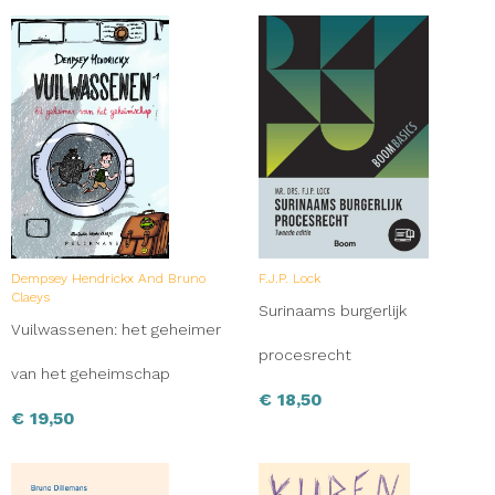
Dempsey Hendrickx And Bruno
F.J.P. Lock
Claeys
Surinaams burgerlijk
Vuilwassenen: het geheimer
procesrecht
van het geheimschap
€
18,50
€
19,50