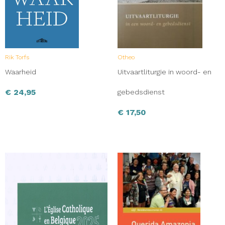
Rik Torfs
Otheo
Waarheid
Uitvaartliturgie in woord- en
€
24,95
gebedsdienst
€
17,50