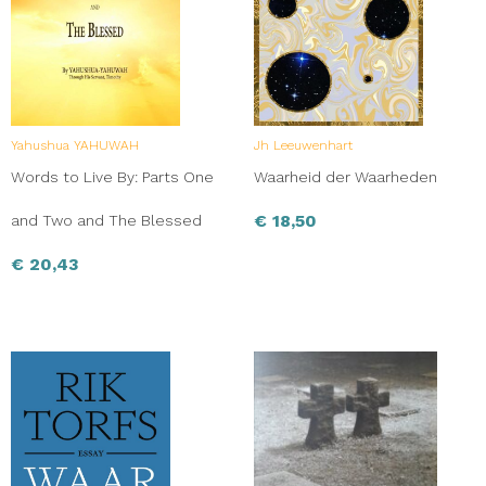
Yahushua YAHUWAH
Jh Leeuwenhart
Words to Live By: Parts One
Waarheid der Waarheden
€
18,50
and Two and The Blessed
€
20,43