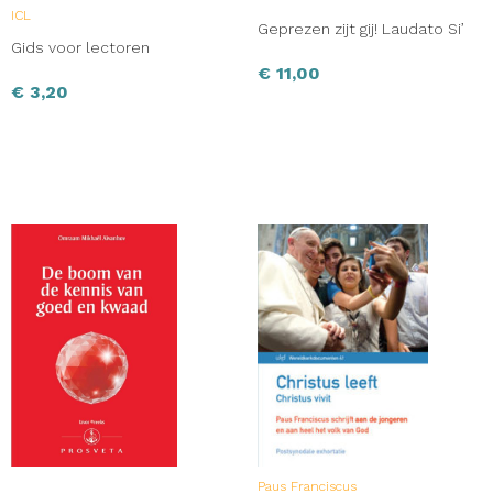
ICL
Geprezen zijt gij! Laudato Si’
Gids voor lectoren
€
11,00
€
3,20
Paus Franciscus