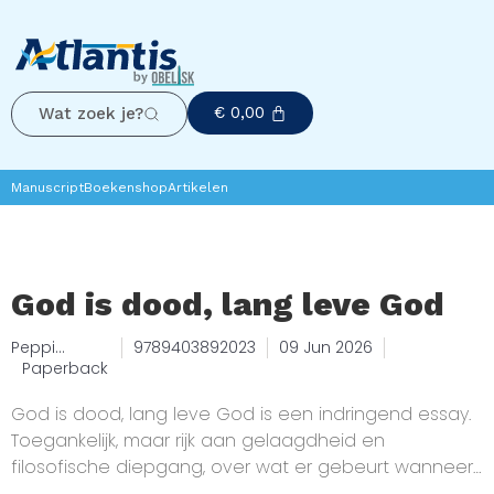
€
0,00
Wat zoek je?
Manuscript
Boekenshop
Artikelen
God is dood, lang leve God
Peppi
9789403892023
09 Jun 2026
Verkaar
Paperback
God is dood, lang leve God is een indringend essay.
Toegankelijk, maar rijk aan gelaagdheid en
filosofische diepgang, over wat er gebeurt wanneer
oude zekerheden wegvallen, maar het verlangen