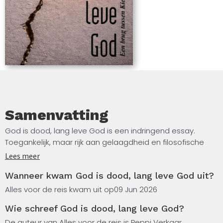
voor iedereen die God verloor, maar niet wat hem
mens maakt. Met begeleidende website.
Samenvatting
God is dood, lang leve God is een indringend essay.
Toegankelijk, maar rijk aan gelaagdheid en filosofische
diepgang, over wat er gebeurt wanneer oude
Lees meer
zekerheden wegvallen, maar het verlangen naar
Wanneer kwam God is dood, lang leve God uit?
betekenis blijft. Voor velen betekent het afscheid van
God geen onverschilligheid, maar ernst.
Alles voor de reis kwam uit op
09 Jun 2026
Wie schreef God is dood, lang leve God?
Vaak zijn het juist degenen die diep religieus gevormd zijn,
die het woord niet langer kunnen gebruiken. God werd
De auteur van Alles voor de reis is Peppi Verkaar