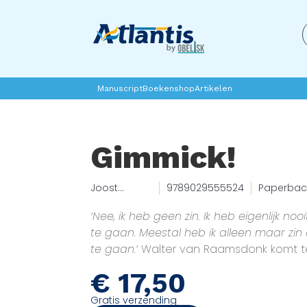
Manuscript
Boekenshop
Artikelen
Gimmick!
Joost
9789029555524
Paperbac
Zwagerman
‘Nee, ik heb geen zin. Ik heb eigenlijk no
te gaan. Meestal heb ik alleen maar z
te gaan.’
Walter van Raamsdonk komt te
van jonge, succesvolle kunstenaars in A
€
17,50
voornamelijk gefixeerd op geld, seks en
af en toe maken ze ook nog wat kunst
Gratis verzending