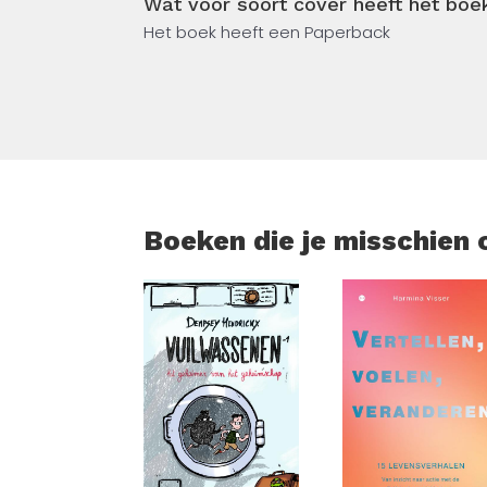
Wat voor soort cover heeft het bo
Ruim 250.000 exemplaren verkocht.
Het boek heeft een Paperback
‘Verpletterend en tegendraads. Ik maak n
– Ronald Giphart
Boeken die je misschien 