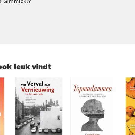
ek Gimmick!?
og steeds grappen die ik gelezen heb in
Gimmick!
.’
ook leuk vindt