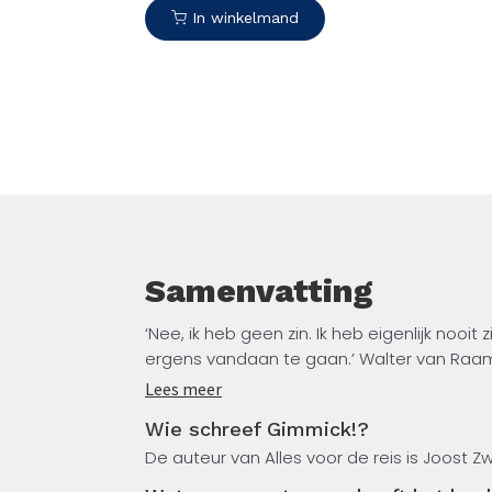
roman over de jaren 80-generatie. Ruim 250.000
In winkelmand
exemplaren verkocht. ‘Verpletterend en tegendraads. Ik
maak nog steeds grappen die ik gelez
Ronald Giphart
Samenvatting
‘Nee, ik heb geen zin. Ik heb eigenlijk noo
ergens vandaan te gaan.’ Walter van Raam
kunstenaars in Amsterdam.
Lees meer
Wie schreef Gimmick!?
Ze zijn voornamelijk gefixeerd op geld, sek
De auteur van Alles voor de reis is Joost
Gimmick! is dé roman over de jaren 80-gen