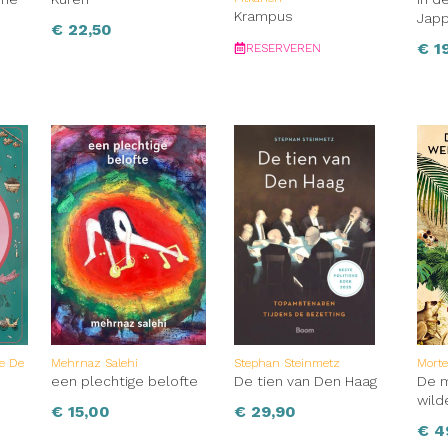
Krampus
Jap
€
22,50
€
19
RESERVEREN
ne De
Mehrnaz Salehi
Stephan Steinmetz
Morte
een plechtige belofte
De tien van Den Haag
De m
wild
€
15,00
€
29,90
€
4