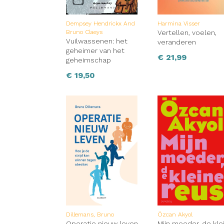
Dempsey Hendrickx And
Harmina Visser
Bruno Claeys
Vertellen, voelen,
Vuilwassenen: het
veranderen
geheimer van het
€
21,99
geheimschap
€
19,50
Dillemans, Bruno
Özcan Akyol
Operatie nieuw leven
Mijn moeder, de kle