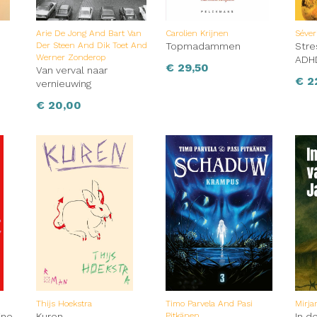
Arie De Jong And Bart Van
Carolien Krijnen
Séver
Der Steen And Dik Toet And
Topmadammen
Stre
Werner Zonderop
ADH
€
29,50
Van verval naar
€
2
vernieuwing
€
20,00
Thijs Hoekstra
Timo Parvela And Pasi
Mirja
ine
Kuren
Pitkänen
In d