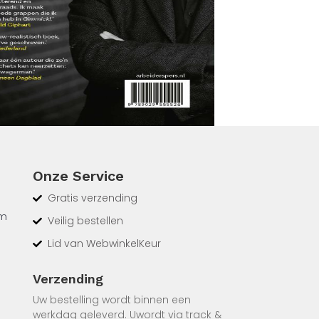
Onze Service
Gratis verzending
om
Veilig bestellen
Lid van WebwinkelKeur
Verzending
st.
Uw bestelling wordt binnen een
werkdag geleverd. Uwordt via track &