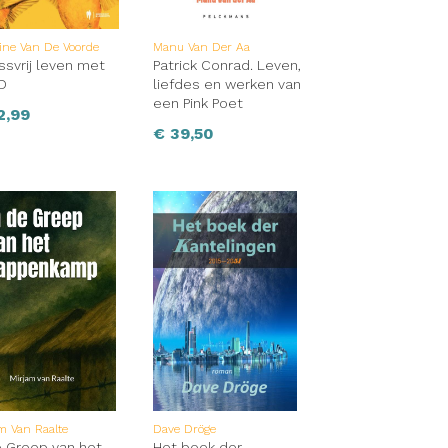
ine Van De Voorde
Manu Van Der Aa
ssvrij leven met
Patrick Conrad. Leven,
D
liefdes en werken van
een Pink Poet
2,99
€
39,50
m Van Raalte
Dave Dröge
e Greep van het
Het boek der