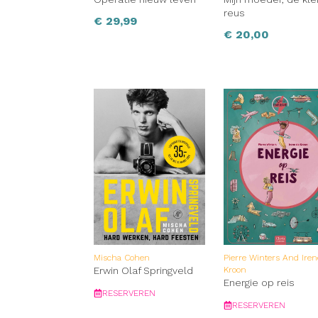
reus
€
29,99
€
20,00
Mischa Cohen
Pierre Winters And Ire
Erwin Olaf Springveld
Kroon
Energie op reis
RESERVEREN
RESERVEREN