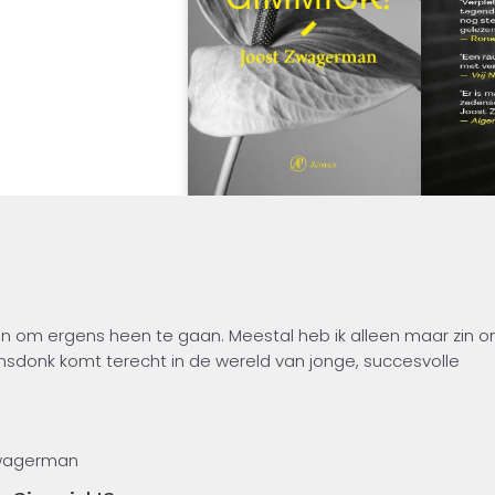
en heb in
Gimmick!
.’ –
it zin om ergens heen te gaan. Meestal heb ik alleen maar zin 
sdonk komt terecht in de wereld van jonge, succesvolle
s en drugs – en o ja, heel af en toe maken ze ook nog wat kun
 Zwagerman
eratie.