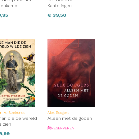
penkamp
Kantelingen
,95
€
39,50
n A. Strøksnes
Alex Boogers
an die de wereld
Alleen met de goden
e zien
RESERVEREN
9,99