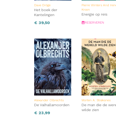
Dave Dröge
Pierre Winters And Ire
Het boek der
Kroon
Energie op reis
Kantelingen
€
39,50
RESERVEREN
Alexander Olbrechts
Morten A. Strøksnes
De Valhallamoorden
De man die de wer
wilde zien
€
23,99