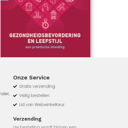
Onze Service
Gratis verzending
nder,
Veilig bestellen
Lid van WebwinkelKeur
n een
Verzending
Uw bestelling wordt binnen een