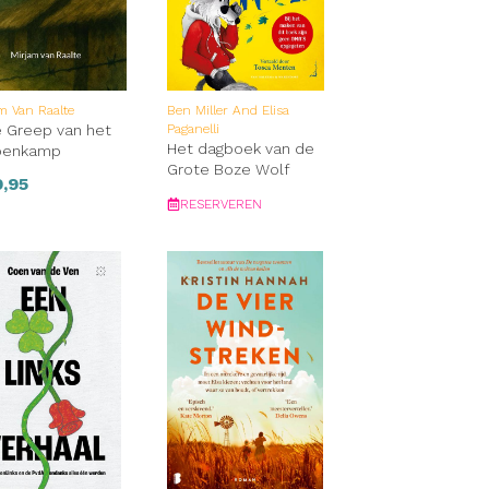
er en
m Van Raalte
Ben Miller And Elisa
e Greep van het
Paganelli
Het dagboek van de
penkamp
Grote Boze Wolf
,95
RESERVEREN