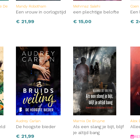
ne De
Mandy Robotham
Mehrnaz Salehi
Coen
Een vrouw in oorlogstijd
een plechtige belofte
Een 
€
21,99
€
15,00
€
2
Audrey Carlan
Marnix De Bruyne
Alex 
eld
De hoogste bieder
Als een slang je bijt, blijf
Alle
je altijd bang
€
21,99
RE