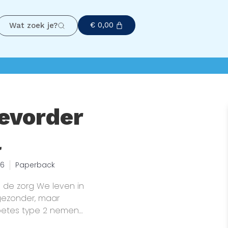
€
0,00
Wat zoek je?
evorder
l
26
Paperback
 de zorg We leven in
gezonder, maar
abetes type 2 nemen
rschillen tussen