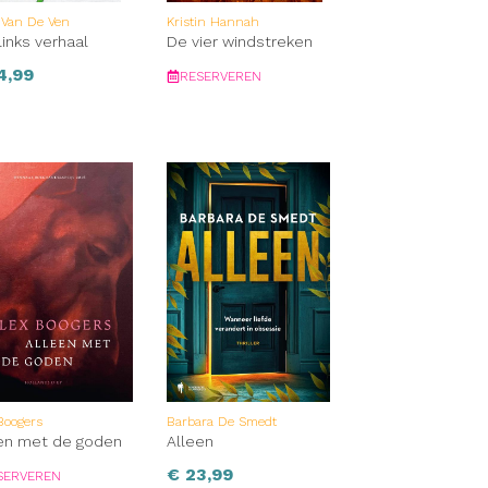
 Van De Ven
Kristin Hannah
links verhaal
De vier windstreken
4,99
RESERVEREN
Boogers
Barbara De Smedt
en met de goden
Alleen
€
23,99
SERVEREN