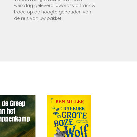
binding
werkdag geleverd. Uwordt via track &
trace op de hoogte gehouden van
de reis van uw pakket.
en; ·
acht,
. Nieuw
rs,
 Voor
g
e