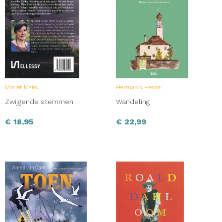
Ze schrijft dat keizer Go-Fukakusa verliefd was op haar
moeder, Sukedai. Zij stierf echter kort na de geboorte van
Nijo, en Go-Fukakusa richtte zijn genegenheid op Nijo. Zij
werd op vierjarige leeftijd naar het hof gebracht en
groeide daar op.
Haar relaas begint in 1271, toen Nijo door haar vader aan
Go-Fukakusa werd gegeven als concubine.
Marjet Maks
Hermann Hesse
Zwijgende stemmen
Wandeling
€
18,95
€
22,99