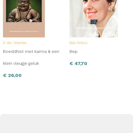
A Van Weerlee
Bep Feibus
Boeddhist met karma & een
Bep
€
47,70
klein vleugje geluk
€
26,00