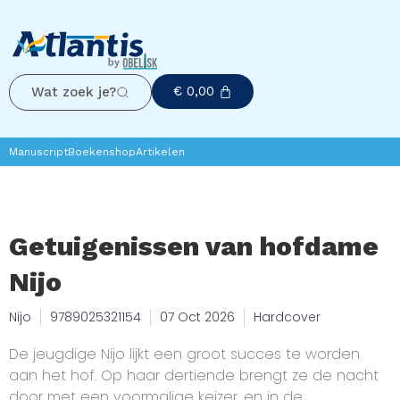
€
0,00
Wat zoek je?
Manuscript
Boekenshop
Artikelen
Getuigenissen van hofdame
Nijo
Nijo
9789025321154
07 Oct 2026
Hardcover
De jeugdige Nijo lijkt een groot succes te worden
aan het hof. Op haar dertiende brengt ze de nacht
door met een voormalige keizer, en in de