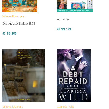
Valerie Bowman
Athene
De Apple Spice B&B
€
19,99
€
15,99
Milena Mulders
Clarissa Wild