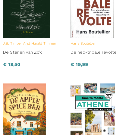
J.B. Timber And Harald Timmer
Hans Boutellier
De Stenen van Zo’c
De neo-tribale revolte
€
18,50
€
19,99