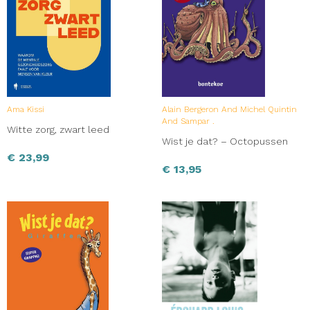
Ama Kissi
Alain Bergeron And Michel Quintin
And Sampar .
Witte zorg, zwart leed
Wist je dat? – Octopussen
€
23,99
€
13,95