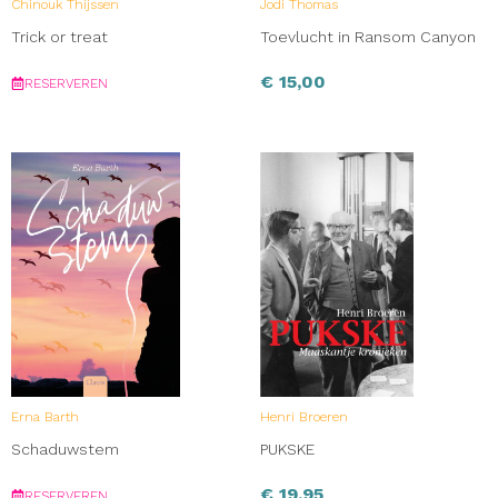
Chinouk Thijssen
Jodi Thomas
Trick or treat
Toevlucht in Ransom Canyon
€
15,00
RESERVEREN
Erna Barth
Henri Broeren
Schaduwstem
PUKSKE
€
19,95
RESERVEREN