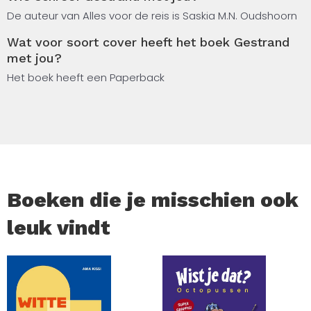
uithouden. Aan de andere kant van de wereld heeft het
De auteur van Alles voor de reis is Saskia M.N. Oudshoorn
lot echter voor hen beiden een verrassing in petto. Maar
Wat voor soort cover heeft het boek Gestrand
of ze daar nu zo blij mee zijn?
met jou?
‘Gestrand met jou’ is het ultieme boek voor in de
Het boek heeft een Paperback
vakantiekoffer. Stap aan boord en beleef het mee!
Boeken die je misschien ook
leuk vindt