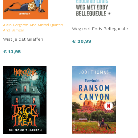
Alain Bergeron And Michel Quintin
Weg met Eddy Bellegueule
And Sampar .
Wist je dat Giraffen
€
20,99
€
13,95