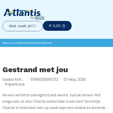
€
0,00
Wat zoek je?
Manuscript
Boekenshop
Artikelen
Gestrand met jou
Saskia M.N.
9789020560732
07 May 2026
Oudshoorn
Paperback
Na een verhitte onenightstand neemt Juul de benen. Het
enige wat ze voor Charlie achterlaat is een kort berichtje.
Charlie is helemaal niet op zoek naar een relatie en bovendien